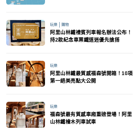
會自屏東登陸
玩樂
購物
阿里山林鐵禮賓列車報名辦法公布！
持2款紀念車票鐵道迷優先搶搭
玩樂
阿里山林鐵最質感福森號開箱！10項
第一絕美亮點大公開
玩樂
福森號最有質感車廂重磅登場！阿里
山林鐵檜木列車試車