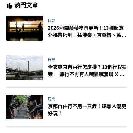
熱門文章
玩樂
2026海關禁帶物再更新！13種超意
外攜帶限制：猛健樂、直髮梳、藍牙
耳機、暖暖包都有事！最高還罰百
萬！注意事項一次看！
玩樂
全家東京自由行怎麼排？10個行程提
案──旅行不再有人喊累喊無聊 X 爸
媽小孩都能找到喜歡的好玩法！
玩樂
京都自由行不用一直趕！遠離人潮更
好玩！