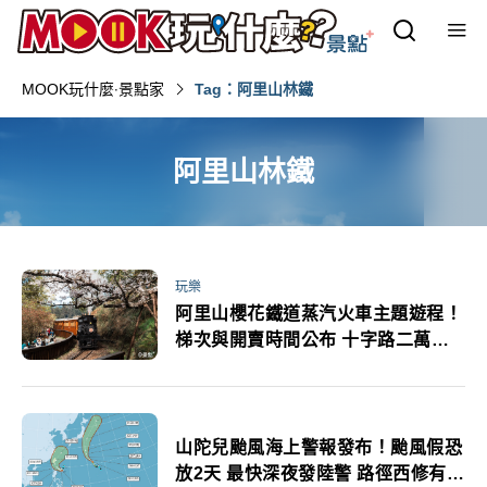
MOOK玩什麼‧景點家
Tag：阿里山林鐵
阿里山林鐵
玩樂
阿里山櫻花鐵道蒸汽火車主題遊程！
梯次與開賣時間公布 十字路二萬平
紀念車票套組鐵道迷必收
山陀兒颱風海上警報發布！颱風假恐
放2天 最快深夜發陸警 路徑西修有機