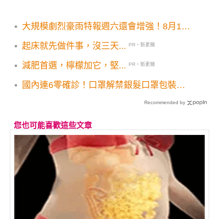
大規模劇烈豪雨特報週六還會增強！8月1日
停班停課地區一覽台南市照常上班上課
起床就先做件事，沒三天...
PR・新素簡
減肥首選，檸檬加它，堅...
PR・新素簡
國內連6零確診！口罩解禁銀髮口罩包裝隊
揪感心
Recommended by
您也可能喜歡這些文章