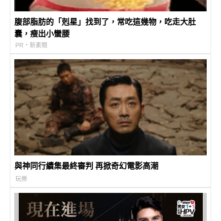
腹部脂肪的「剋星」找到了，常吃這幾物，吃走大肚
囊，瘦出小蠻腰
PR・新素簡
與神同行續集最終審判 再掀奇幻電影高潮
玩樂