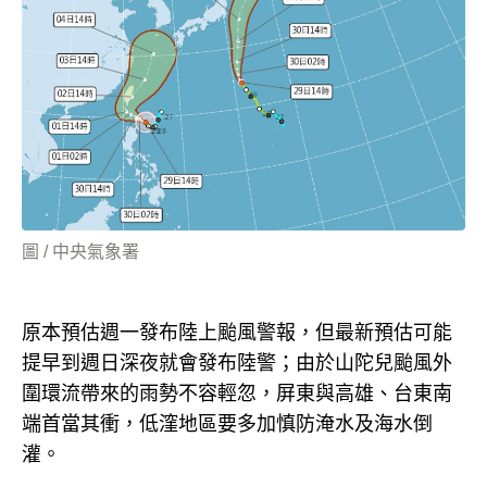
圖 / 中央氣象署
原本預估週一發布陸上颱風警報，但最新預估可能
提早到週日深夜就會發布陸警；由於山陀兒颱風外
圍環流帶來的雨勢不容輕忽，屏東與高雄、台東南
端首當其衝，低漥地區要多加慎防淹水及海水倒
灌。