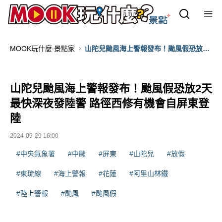
MOOK玩什麼‧景點家
山陀兒颱風海上警報發布！颱風假恐放2
天 最快深夜發陸警 路徑西修有機會自屏
東登陸
山陀兒颱風海上警報發布！颱風假恐放2天
最快深夜發陸警 路徑西修有機會自屏東登
陸
2024-09-29 16:00
#中央氣象署
#中颱
#屏東
#山陀兒
#放假
#東琉線
#海上警報
#花蓮
#阿里山林鐵
#陸上警報
#颱風
#颱風假