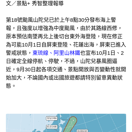
文／景點+ 秀智整理報導
第18號颱風山陀兒已於上午8點30分發布海上警
報，且強度以增強為中度颱風，由於其路線西修，
原本預估南墜再北上後切台東外海登陸，現在修正
為可能10月1日自屏東登陸、花蓮出海，屏東已進入
警戒狀態，
東琉線、阿里山林鐵
也宣布10月1日、2
日確定全線停航、停駛，不過，山陀兒暴風圈逼
近，9月30日起各項交通、景點開放與否變動性就開
始加大，不論國內或出國旅遊都請特別留意異動狀
態。