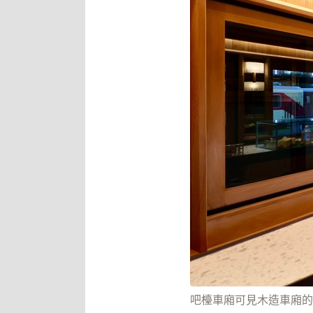
吧檯車廂可見木造車廂的