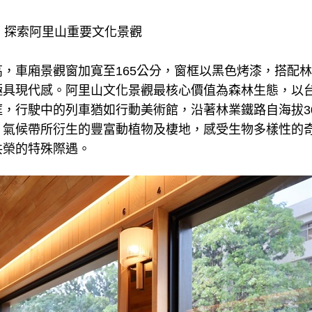
」 探索阿里山重要文化景觀
，車廂景觀窗加寬至165公分，窗框以黑色烤漆，搭配
極具現代感。阿里山文化景觀最核心價值為森林生態，以
，行駛中的列車猶如行動美術館，沿著林業鐵路自海拔30
、氣候帶所衍生的豐富動植物及棲地，感受生物多樣性的
共榮的特殊際遇。