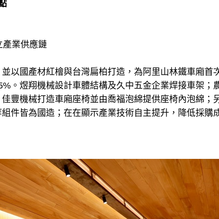
點
建立產業供應鏈
，並以國產材紅檜與台灣扁柏打造，為阿里山林鐵車廂首
5%。煜翔機械設計車體結構及久中五金企業焊接車架；
，佳豐機械打造車廂座椅並由喬福泡綿提供座椅內泡綿；
等組件皆為國造；在在顯示產業技術自主提升，降低採購