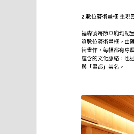
2.數位藝術畫框 重現
福森號每節車廂均配置1
質數位藝術畫框。由
術畫作，每幅都有專
蘊含的文化脈絡，也
與「畫都」美名。