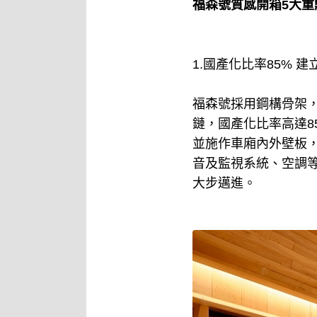
福森號質感開箱5大重
1.國產化比率85% 
福森號採用鋼構骨架
鏈，國產化比率高達8
並施作車廂內外壁板
音及監視系統、空調
大步邁進。