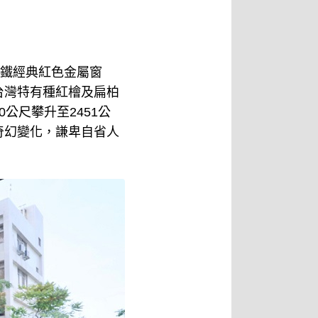
林鐵經典紅色金屬窗
台灣特有種紅檜及扁柏
公尺攀升至2451公
奇幻變化，謙卑自省人