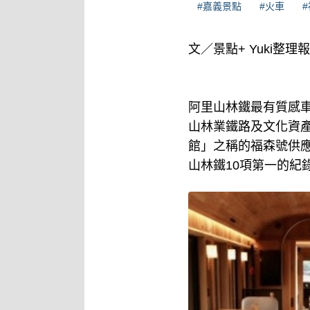
#嘉義景點
#火車
文／景點+ Yuki整理
阿里山林鐵最有質感
山林業鐵路及文化資產
館」之稱的福森號供應
山林鐵10項第一的紀