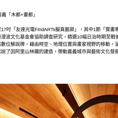
嘉義「木都+畫都」
7吋「友達光電FindARTs擬真藝屏」，其中1節「賞畫
陳澄波文化基金會協助調查研究，精選10幅日治時期至戰
屬數位解說牌，藉由時空、地理位置與畫家視野的移動，
述說了因阿里山林鐵的建造，帶動嘉義城市與藝術文化發