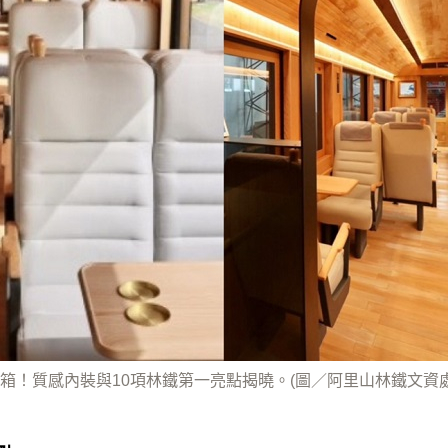
箱！質感內裝與10項林鐵第一亮點揭曉。(圖／阿里山林鐵文資