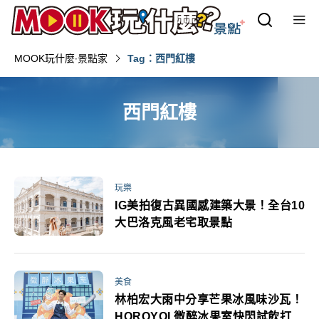
MOOK玩什麼‧景點家
Tag：西門紅樓
西門紅樓
玩樂
IG美拍復古異國感建築大景！全台10
大巴洛克風老宅取景點
美食
林柏宏大雨中分享芒果冰風味沙瓦！
HOROYOI 微醉冰果室快閃試飲打卡