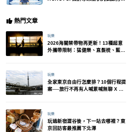
必玩
熱門文章
玩樂
2026海關禁帶物再更新！13種超意
外攜帶限制：猛健樂、直髮梳、藍牙
耳機、暖暖包都有事！最高還罰百
萬！注意事項一次看！
玩樂
全家東京自由行怎麼排？10個行程提
案──旅行不再有人喊累喊無聊 X 爸
媽小孩都能找到喜歡的好玩法！
玩樂
玩過新宿澀谷後，下一站去哪裡？東
京回訪客最推薦下北澤