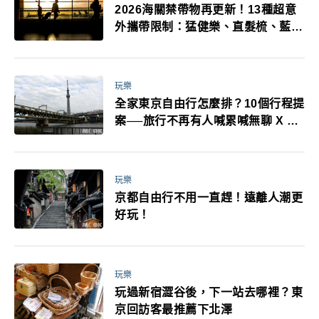
2026海關禁帶物再更新！13種超意
外攜帶限制：猛健樂、直髮梳、藍牙
耳機、暖暖包都有事！最高還罰百
萬！注意事項一次看！
玩樂
全家東京自由行怎麼排？10個行程提
案──旅行不再有人喊累喊無聊 X 爸
媽小孩都能找到喜歡的好玩法！
玩樂
京都自由行不用一直趕！遠離人潮更
好玩！
玩樂
玩過新宿澀谷後，下一站去哪裡？東
京回訪客最推薦下北澤