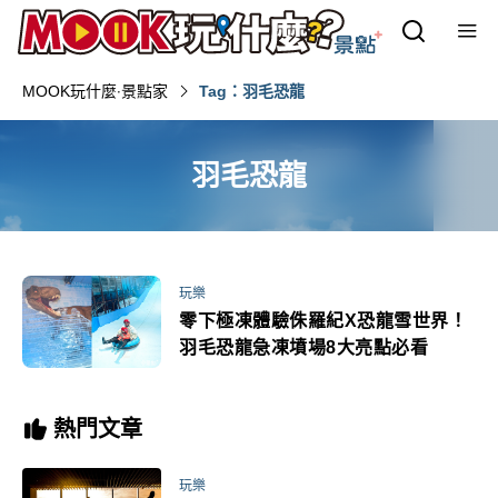
MOOK玩什麼‧景點家
Tag：羽毛恐龍
羽毛恐龍
玩樂
零下極凍體驗侏羅紀X恐龍雪世界！
羽毛恐龍急凍墳場8大亮點必看
熱門文章
玩樂