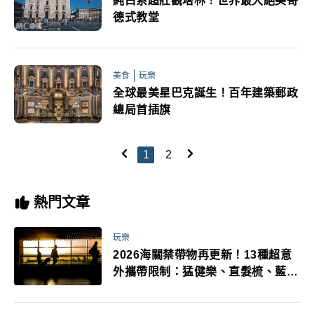
純白系超壯觀塔林！世界最大絕美哥
德式教堂
美食
玩樂
全球最美星巴克誕生！百年建築郵政
總局首插旗
1
2
熱門文章
玩樂
2026海關禁帶物再更新！13種超意
外攜帶限制：猛健樂、直髮梳、藍牙
耳機、暖暖包都有事！最高還罰百
萬！注意事項一次看！