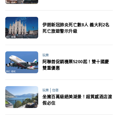
伊朗新冠肺炎死亡數8人 義大利2名
死亡旅遊警示升級
玩樂
阿聯酋促銷機票5200起！雙十國慶
雙重優惠
玩樂
住宿
坐擁百萬級絕美湖景！超質感酒店渡
假必住