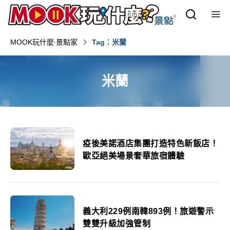
MOOK玩什麼‧景點家
Tag：米蘭
米蘭
疫後美諾酒店集團打造特色新飯店！
歐亞絕美場景奢華旅宿體驗
義大利229例南韓893例！旅遊警示
雙雙升級加強管制