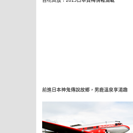
百花齊放！2015日本賞梅情報滿載
前進日本神鬼傳說故鄉，男鹿溫泉享湯趣