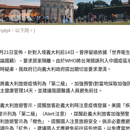
phybj4，以下同。)
2月21日宣佈，針對入境義大利前14日，曾停留過依據「世界衛
論國籍），要求居家隔離。由於WHO將台灣錯誤列入中國疫區
時疑慮，我政府已向義大利政府提出關切並要求澄清。
將義大利旅遊疫情列為「第二級」，加強預警(對當地採取加強防
主健康管理14天，並建議我國醫護人員避免前往。
義大利旅遊警示，提醒旅客赴義大利時注意疫情發展。美國「疾
警示列為「第二級」（Alert:注意），提醒赴義大利旅客加強預警
利旅遊警示為「橙色」，提醒國人注意旅遊安全，倘非必要應避
調升為「紅色」，建議國人尤應避免前往這些地區，以免遭當地