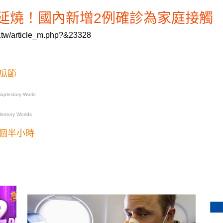
延燒！國內新增2例確診為家庭接觸
.tw/article_m.php?&23328
瓜節
plestory World
story Worlds
個半小時