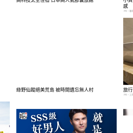
高科技太空住宿 日本高人氣膠囊旅館
小資
感
PR・聯
綠野仙蹤絕美荒島 被時間遺忘無人村
旅行
PR・三