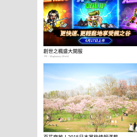
創世之楓盛大開服
PR・Maplestory World