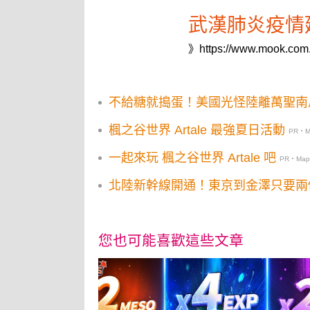
武漢肺炎疫情
》
https://www.mook.com
不給糖就搗蛋！美國光怪陸離萬聖南
楓之谷世界 Artale 最強夏日活動
PR・Ma
一起來玩 楓之谷世界 Artale 吧
PR・Maple
北陸新幹線開通！東京到金澤只要兩
您也可能喜歡這些文章