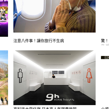
注意八件事！讓你旅行不生病
驚！
PR・台