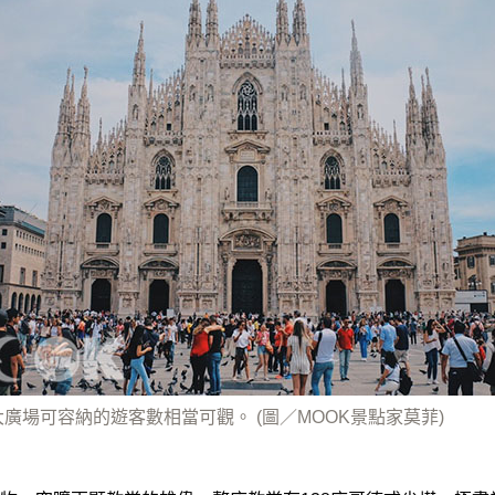
廣場可容納的遊客數相當可觀。 (圖／MOOK景點家莫菲)