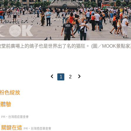
堂前廣場上的鴿子也是世界出了名的猖狂。 (圖／MOOK景點家
1
2
粉色綻放
頂體驗
PR・台灣癌症基金會
？關鍵在這
PR・台灣癌症基金會