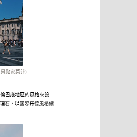
景點家莫菲)
依倫巴底地區的風格來設
理石，以國際哥德風格續