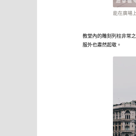
能在廣場上
教堂內的雕刻列柱非常之
服外也肅然起敬。