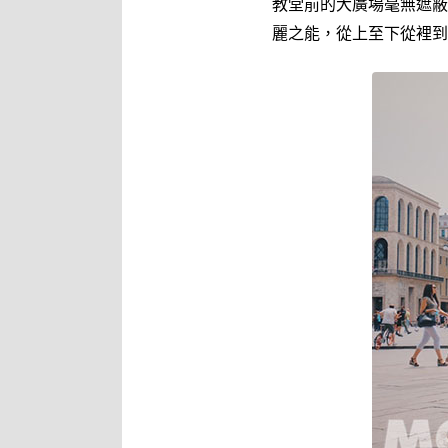
教堂前的大廣場毫無遮蔽
麗之能，從上至下從裡到