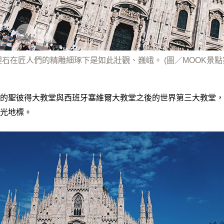
石在匠人們的精雕細琢下是如此壯觀、巍峨。 (圖／MOOK景點
的聖彼得大教堂與西班牙塞維爾大教堂之後的世界第三大教堂，
光地標。