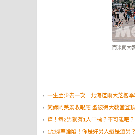
而米蘭大教
一生至少去一次！北海道兩大芝櫻季
梵諦岡美景收眼底 聖彼得大教堂登
驚！每2男就有1人中標？不可能吧？
1/2機率淪陷！你是好男人還是渣男