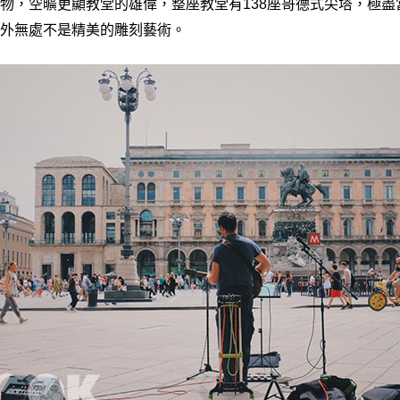
物，空曠更顯教堂的雄偉，整座教堂有138座哥德式尖塔，極盡
外無處不是精美的雕刻藝術。