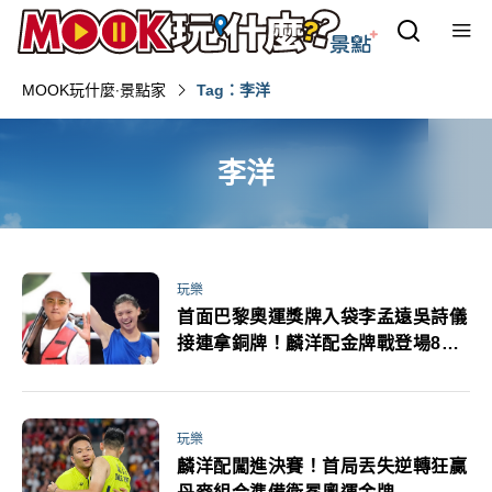
MOOK玩什麼‧景點家
Tag：李洋
李洋
玩樂
首面巴黎奧運獎牌入袋李孟遠吳詩儀
接連拿銅牌！麟洋配金牌戰登場8月4
日賽程
玩樂
麟洋配闖進決賽！首局丟失逆轉狂贏