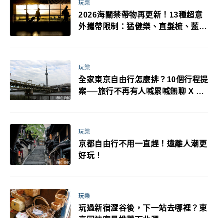
玩樂
2026海關禁帶物再更新！13種超意
外攜帶限制：猛健樂、直髮梳、藍牙
耳機、暖暖包都有事！最高還罰百
萬！注意事項一次看！
玩樂
全家東京自由行怎麼排？10個行程提
案──旅行不再有人喊累喊無聊 X 爸
媽小孩都能找到喜歡的好玩法！
玩樂
京都自由行不用一直趕！遠離人潮更
好玩！
玩樂
玩過新宿澀谷後，下一站去哪裡？東