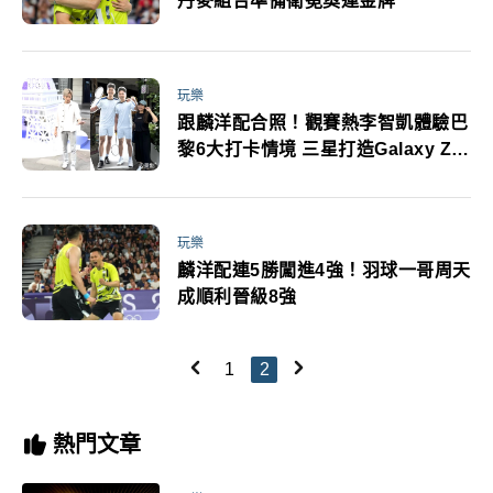
丹麥組合準備衛冕奧運金牌
玩樂
跟麟洋配合照！觀賽熱李智凱體驗巴
黎6大打卡情境 三星打造Galaxy Z旗
艦摺疊Open Always Wins體驗活動
玩樂
麟洋配連5勝闖進4強！羽球一哥周天
成順利晉級8強
1
2
熱門文章