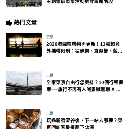
主題策展市集活動新計畫新階段
熱門文章
玩樂
2026海關禁帶物再更新！13種超意
外攜帶限制：猛健樂、直髮梳、藍牙
耳機、暖暖包都有事！最高還罰百
萬！注意事項一次看！
玩樂
全家東京自由行怎麼排？10個行程提
案──旅行不再有人喊累喊無聊 X 爸
媽小孩都能找到喜歡的好玩法！
玩樂
玩過新宿澀谷後，下一站去哪裡？東
京回訪客最推薦下北澤