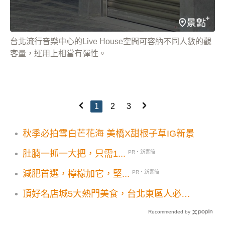
台北流行音樂中心的Live House空間可容納不同人數的觀
客量，運用上相當有彈性。
1
2
3
秋季必拍雪白芒花海 美橋X甜根子草IG新景
肚腩一抓一大把，只需1...
PR・新素簡
減肥首選，檸檬加它，堅...
PR・新素簡
頂好名店城5大熱門美食，台北東區人必吃
名單
Recommended by