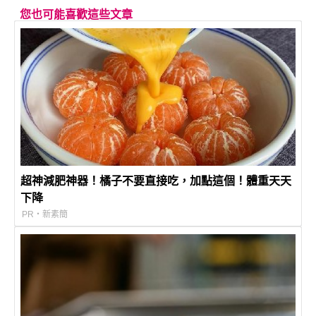
您也可能喜歡這些文章
超神減肥神器！橘子不要直接吃，加點這個！體重天天
下降
PR・新素簡