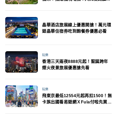
區打卡有一種驚喜叫韓國
晶華酒店旅展線上優惠開搶！萬元環
遊晶華住宿券吃到飽餐券優惠必看
玩樂
香港三天兩夜8888元起！聖誕跨年
煙火夜景旅展優惠搶先看
玩樂
飛東京最低12554元起再扣1500！無
卡族出國看易遊網ＸFula付啦先買後
付最高享15%回饋