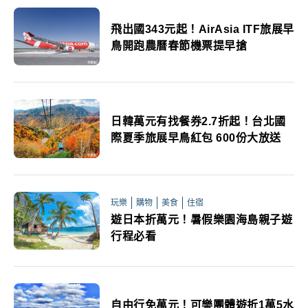
飛出國343元起！AirAsia ITF旅展早
鳥開跑農曆春節機票提早搶
日韓萬元有找餐券2.7折起！台北國
際夏季旅展早鳥紅包 600份大放送
玩樂
購物
美食
住宿
遊日本折萬元！暑假樂園海島親子遊
行程必看
自由行免萬元！可樂團體遊折1萬5水