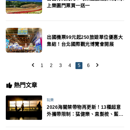
上樂園門票買一送一
出國機票99元起250旅遊單位優惠大
集結！台北國際觀光博覽會開展
1
2
3
4
5
6
熱門文章
玩樂
2026海關禁帶物再更新！13種超意
外攜帶限制：猛健樂、直髮梳、藍牙
耳機、暖暖包都有事！最高還罰百
萬！注意事項一次看！