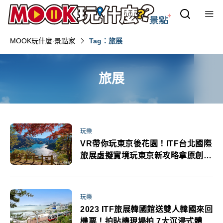
MOOK玩什麼‧景點家
Tag：旅展
旅展
玩樂
VR帶你玩東京後花園！ITF台北國際
旅展虛擬實境玩東京新攻略拿原創禮
物
玩樂
2023 ITF旅展韓國館送雙人韓國來回
機票！拍貼機現場拍 7大沉浸式體驗