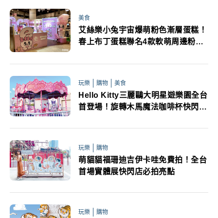
美食
艾絲樂小兔宇宙爆萌粉色漸層蛋糕！
春上布丁蛋糕聯名4款軟萌周邊粉紅
限定店大公仔打卡必拍
玩樂
購物
美食
Hello Kitty三麗鷗大明星遊樂園全台
首登場！旋轉木馬魔法咖啡杯快閃店
必逛
玩樂
購物
萌貓貓福珊迪吉伊卡哇免費拍！全台
首場實體展快閃店必拍亮點
玩樂
購物