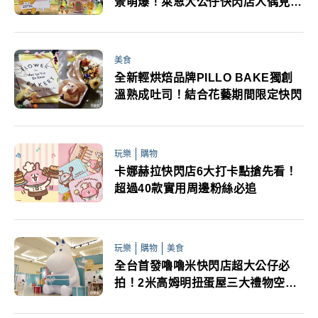
景萌爆！萊恩大公仔快閃店人偶見面
會一次看
美食
全新輕烘焙品牌PILLO BAKE獨創
溫熟成吐司！結合花藝期間限定快閃
玩樂
購物
卡娜赫拉快閃店6大打卡點搶先看！
超過40款實用周邊粉絲必追
玩樂
購物
美食
全台首發嚕嚕米快閃店超大公仔必
拍！2米高姆明扭蛋屋三大禮物空間
亮點一次看