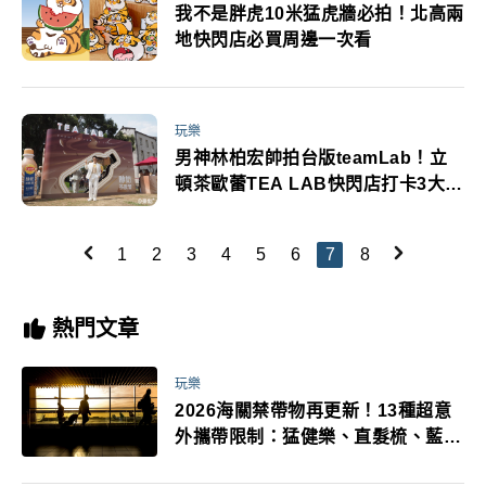
我不是胖虎10米猛虎牆必拍！北高兩
地快閃店必買周邊一次看
玩樂
男神林柏宏帥拍台版teamLab！立
頓茶歐蕾TEA LAB快閃店打卡3大亮
點
1
2
3
4
5
6
7
8
熱門文章
玩樂
2026海關禁帶物再更新！13種超意
外攜帶限制：猛健樂、直髮梳、藍牙
耳機、暖暖包都有事！最高還罰百