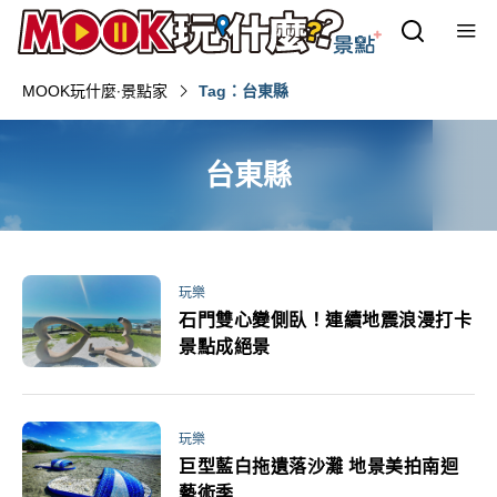
MOOK玩什麼‧景點家
Tag：台東縣‎
台東縣‎
玩樂
石門雙心變側臥！連續地震浪漫打卡
景點成絕景
玩樂
巨型藍白拖遺落沙灘 地景美拍南迴
藝術季