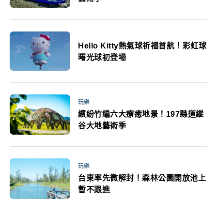
Hello Kitty熱氣球祈福首航！彩虹球
曙光球初登場
玩樂
繽紛竹編六大療癒地景！197縣道縱
谷大地藝術季
玩樂
台東率先微解封！森林公園開放池上
暫不跟進