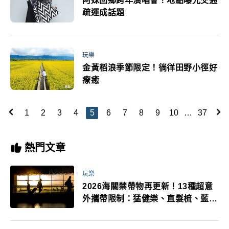
阿妹回鄉跨年演唱會！地點曝光交通
疏運成話題
玩樂
金黃稻浪季節限定！徜徉田野小徑好
療癒
1
2
3
4
5
6
7
8
9
10
…
37
熱門文章
玩樂
2026海關禁帶物再更新！13種超意
外攜帶限制：猛健樂、直髮梳、藍牙
耳機、暖暖包都有事！最高還罰百
萬！注意事項一次看！