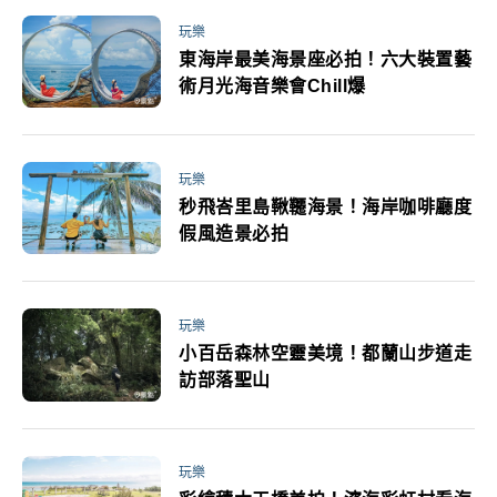
玩樂
東海岸最美海景座必拍！六大裝置藝
術月光海音樂會Chill爆
玩樂
秒飛峇里島鞦韆海景！海岸咖啡廳度
假風造景必拍
玩樂
小百岳森林空靈美境！都蘭山步道走
訪部落聖山
玩樂