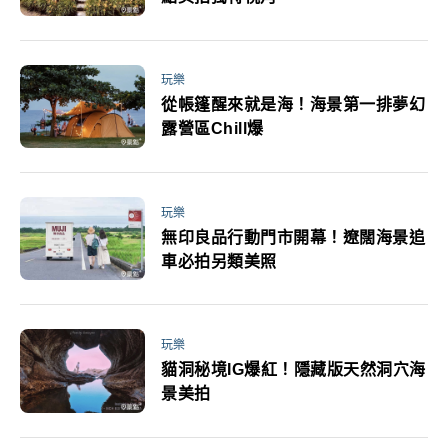
玩樂
從帳篷醒來就是海！海景第一排夢幻
露營區Chill爆
玩樂
無印良品行動門市開幕！遼闊海景追
車必拍另類美照
玩樂
貓洞秘境IG爆紅！隱藏版天然洞穴海
景美拍