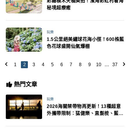
彩繪積木天橋美拍！濱海彩虹村看海
秘境超療癒
玩樂
1.5公里絕美繡球花海小徑！600株藍
色花球盛開仙氣爆棚
1
2
3
4
5
6
7
8
9
10
…
37
熱門文章
玩樂
2026海關禁帶物再更新！13種超意
外攜帶限制：猛健樂、直髮梳、藍牙
耳機、暖暖包都有事！最高還罰百
萬！注意事項一次看！