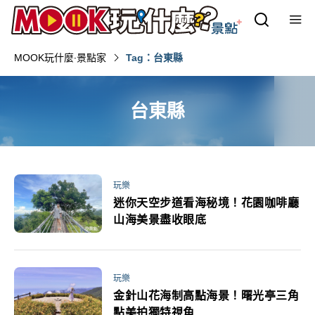
MOOK玩什麼‧景點家
Tag：台東縣‎
台東縣‎
玩樂
迷你天空步道看海秘境！花園咖啡廳
山海美景盡收眼底
玩樂
金針山花海制高點海景！曙光亭三角
點美拍獨特視角