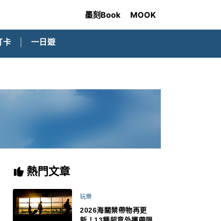
墨刻Book
MOOK
打卡
一日遊
熱門文章
玩樂
2026海關禁帶物再更
新！13種超意外攜帶限