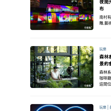
夜間
布
南村有
雕,藝
玩樂
森林
景約
森林系
咖啡
這間
放不
玩樂