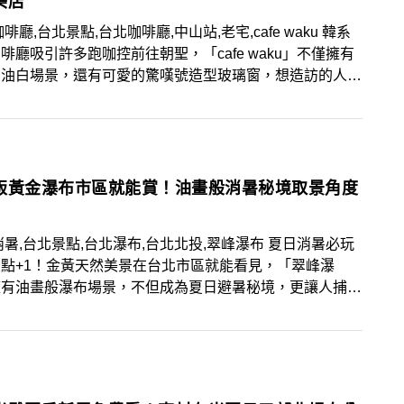
美店
咖啡廳,台北景點,台北咖啡廳,中山站,老宅,cafe waku 韓系
啡廳吸引許多跑咖控前往朝聖，「cafe waku」不僅擁有
奶油白場景，還有可愛的驚嘆號造型玻璃窗，想造訪的人從
山站步行5分鐘就可到達！
版黃金瀑布市區就能賞！油畫般消暑秘境取景角度
消暑,台北景點,台北瀑布,台北北投,翠峰瀑布 夏日消暑必玩
點+1！金黃天然美景在台北市區就能看見，「翠峰瀑
擁有油畫般瀑布場景，不但成為夏日避暑秘境，更讓人捕捉
美照！