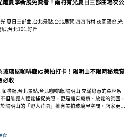
光雕夏季新展免費看！南村有光夏日三部曲場次公
光,夏日三部曲,台北景點,台北展覽,四四南村,夜間藝廊,光
術展,台北101,好丘
系玻璃屋咖啡廳IG美拍打卡！陽明山不限時秘境賞
會必收
,咖啡廳,台北景點,台北咖啡廳,陽明山 充滿綠意的森林系
廳不但能讓人輕鬆捕捉美照，更是擁有療癒、放鬆的氛圍，
位於陽明山的「野人花園」擁有美拍玻璃屋空間，店家更開
限時用餐，推薦想找賞景、約會秘境的人記得收藏！
美食