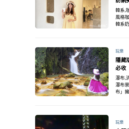
訪網
韓系,
風格咖
韓系
捷運中
玩樂
隱藏
必收
瀑布,
瀑布景
布」
夢幻
玩樂