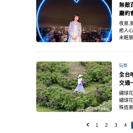
無敵
廳約
夜景,
癒人
未眠
是與
玩樂
全台
交通
繡球花
繡球
殊造
發賞
1
2
3
4