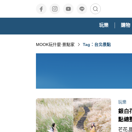
玩樂
購物
MOOK玩什麼‧景點家
Tag：台北景點
玩樂
銀白
點總
芒花,