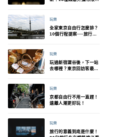
制：猛健樂、直髮梳、藍
牙耳機、暖暖包都有事！
最高還罰百萬！注意事項
玩樂
一次看！
全家東京自由行怎麼排？
10個行程提案──旅行不
再有人喊累喊無聊 X 爸媽
小孩都能找到喜歡的好玩
法！
玩樂
玩過新宿澀谷後，下一站
去哪裡？東京回訪客最推
薦下北澤
玩樂
京都自由行不用一直趕！
遠離人潮更好玩！
玩樂
旅行的意義到底是什麼！