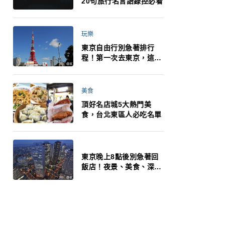
20句旅行名言語錄控必看
玩樂
東京自由行別急著排行
程！第一次去東京，這10
件事更重要
美食
頂好名店城5大熱門美
食，台北東區人必吃名單
東京晚上8點後別急著回
飯店！夜景、美食、深夜
玩法一次整理，東京人的
夜生活才正要開始