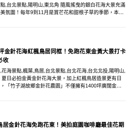
點,台北景點,陽明山,東北角 隨風搖曳的銀白花海大景充滿
美氛圍！每年9到11月是賞芒花和甜根子草的季節，本篇
全台12大芒花與甜根子草景點，推薦花海控規劃造訪，
捕捉宛如雪景般的滿版美照！
00坪金針花海紅楓鳥居同框！免跑花東金黃大景打卡
必收
,花海景點,楓葉,鳥居,台北景點,台北花海,台北北投,陽明山,
 夏日必拍金黃金針花海大景，加上紅楓鳥居造景更有日
，「竹子湖故鄉金針花農園」不僅擁有1400坪廣闊金針
，更有楓葉及日式鳥居同框場景，搭配園內各式拍照打卡亮
保證讓人收穫滿滿美照！
鳥居金針花海免跑花東！美拍庭園咖啡廳最佳花期