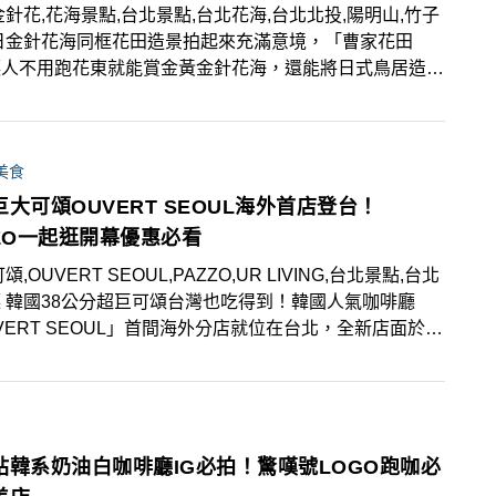
金針花,花海景點,台北景點,台北花海,台北北投,陽明山,竹子
日金針花海同框花田造景拍起來充滿意境，「曹家花田
讓人不用跑花東就能賞金黃金針花海，還能將日式鳥居造景
入鏡，現場更能免費兌換飲品或甜點，快把握花期前往賞
美食
大可頌OUVERT SEOUL海外首店登台！
ZZO一起逛開幕優惠必看
頌,OUVERT SEOUL,PAZZO,UR LIVING,台北景點,台北
 韓國38公分超巨可頌台灣也吃得到！韓國人氣咖啡廳
VERT SEOUL」首間海外分店就位在台北，全新店面於7
日開幕，同時還能逛服飾品牌PAZZO，6大開幕優惠馬上筆
來！
站韓系奶油白咖啡廳IG必拍！驚嘆號LOGO跑咖必