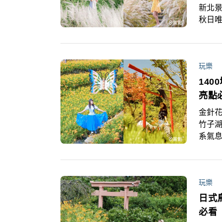
新北景
秋日唯
彙整了
前往
玩樂
14
亮點
金針花
竹子湖
系氣息
花海
點，
玩樂
日式
必看