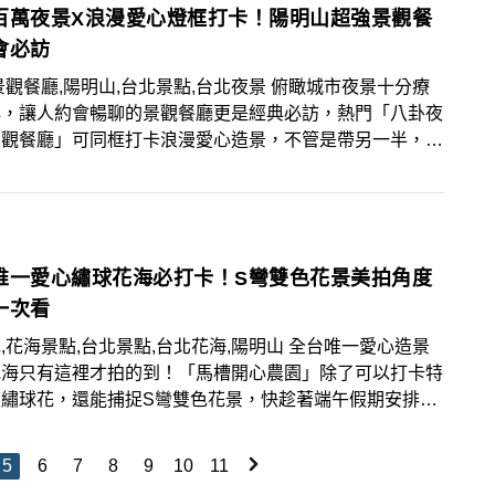
百萬夜景X浪漫愛心燈框打卡！陽明山超強景觀餐
會必訪
景觀餐廳,陽明山,台北景點,台北夜景 俯瞰城市夜景十分療
心，讓人約會暢聊的景觀餐廳更是經典必訪，熱門「八卦夜
景觀餐廳」可同框打卡浪漫愛心造景，不管是帶另一半，或
親朋好友一同前往都很適合！
唯一愛心繡球花海必打卡！S彎雙色花景美拍角度
一次看
,花海景點,台北景點,台北花海,陽明山 全台唯一愛心造景
花海只有這裡才拍的到！「馬槽開心農園」除了可以打卡特
景繡球花，還能捕捉S彎雙色花景，快趁著端午假期安排出
花、拍美照！
5
6
7
8
9
10
11