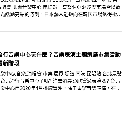
演唱會,北流音樂中心,昆陽站 當整個亞洲娛樂市場皆以韓
樂為話題亮點的時刻，日本藝人能逆向在韓國市場獲得極大
與歡迎的，就要属坂口健太郎，同樣的這位被稱為「鹽顏系
」的日本男神，在台灣也擁有數量可觀的粉絲群，前些日子
健太郎公布粉絲見面會亞洲巡迴場次，第一波的城市名單並
北，4月23日傳出6月6日會在台北舉辦粉絲見面會，地點
egecy Tera，讓許多粉絲相當興奮，甚至有已經買到首爾
流行音樂中心玩什麼？音樂表演主題策展市集活動
門票的粉絲，想要放棄首爾場次門票，轉而就近看台北場！
畫新階段
樂中心,音樂,演唱會,市集,展覽,場館,南港,昆陽站,台北景點
台北流行音樂中心了嗎? 進去過裏頭欣賞過表演嗎? 台北
樂中心自2020年4月掛牌營運，除了舉辦音樂表演，在文
產業館也有展覽、Live House空間、咖啡餐飲、音樂相關
進駐，假日還有戶外市集，這裡鄰近捷運昆陽站與南港站，
更進一步認識台北流行音樂中心！