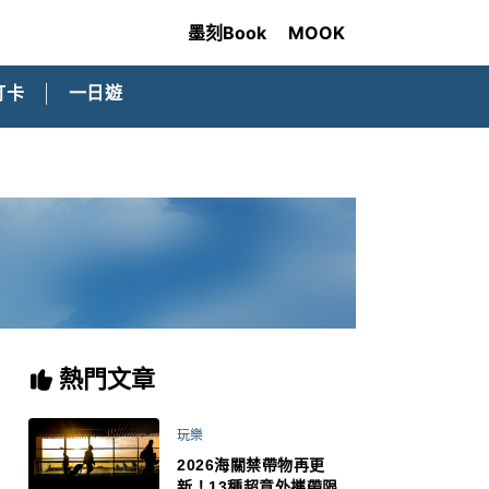
墨刻Book
MOOK
打卡
一日遊
熱門文章
玩樂
2026海關禁帶物再更
新！13種超意外攜帶限