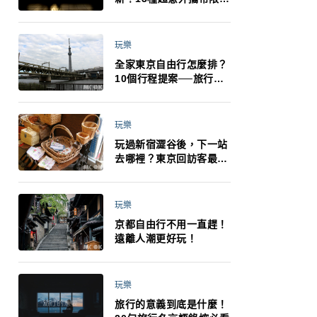
制：猛健樂、直髮梳、藍
牙耳機、暖暖包都有事！
最高還罰百萬！注意事項
玩樂
一次看！
全家東京自由行怎麼排？
10個行程提案──旅行不
再有人喊累喊無聊 X 爸媽
小孩都能找到喜歡的好玩
法！
玩樂
玩過新宿澀谷後，下一站
去哪裡？東京回訪客最推
薦下北澤
玩樂
京都自由行不用一直趕！
遠離人潮更好玩！
玩樂
旅行的意義到底是什麼！