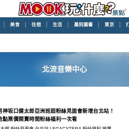
美食
住宿
生活
墨刻圖書
東京
北流音樂中心
男神坂口健太郎亞洲巡迴粉絲見面會新增台北站！
地點票價開賣時間粉絲福利一次看
太郎,粉絲見面會,台北站,LEGACYTERA,粉絲福利,搶票,