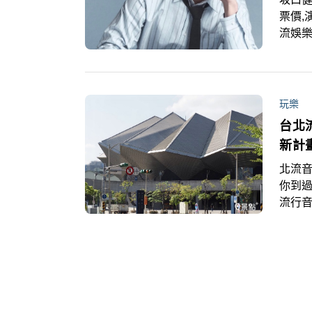
票價,
流娛
關注
男子
坂口
沒有台
玩樂
就在L
台北
場次
新計
北流音
你到過
流行音
化館與
店家
帶你