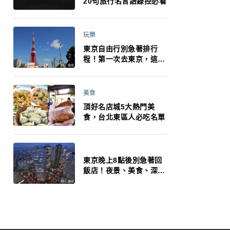
20句旅行名言語錄控必看
玩樂
東京自由行別急著排行
程！第一次去東京，這10
件事更重要
美食
頂好名店城5大熱門美
食，台北東區人必吃名單
東京晚上8點後別急著回
飯店！夜景、美食、深夜
玩法一次整理，東京人的
夜生活才正要開始