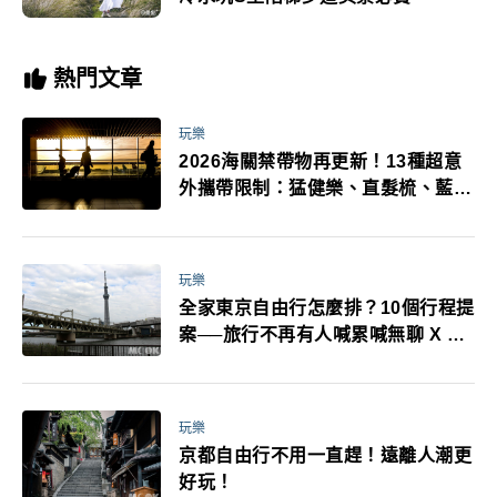
熱門文章
玩樂
2026海關禁帶物再更新！13種超意
外攜帶限制：猛健樂、直髮梳、藍牙
耳機、暖暖包都有事！最高還罰百
萬！注意事項一次看！
玩樂
全家東京自由行怎麼排？10個行程提
案──旅行不再有人喊累喊無聊 X 爸
媽小孩都能找到喜歡的好玩法！
玩樂
京都自由行不用一直趕！遠離人潮更
好玩！