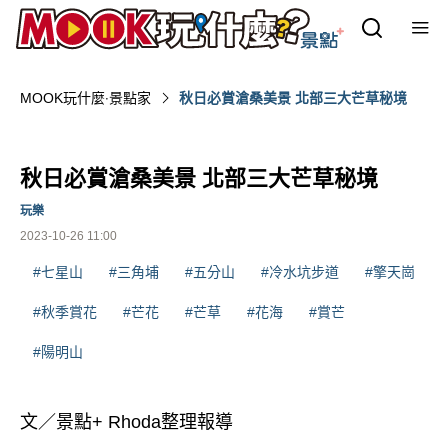
MOOK玩什麼‧景點家
秋日必賞滄桑美景 北部三大芒草秘境
秋日必賞滄桑美景 北部三大芒草秘境
玩樂
2023-10-26 11:00
#七星山
#三角埔
#五分山
#冷水坑步道
#擎天崗
#秋季賞花
#芒花
#芒草
#花海
#賞芒
#陽明山
文／景點+ Rhoda整理報導