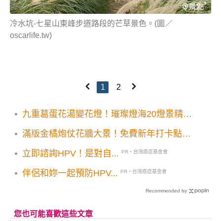
冷水坑-七星山東峰步道路段的芒草景色。(圖／
oscarlife.tw)
1
2
九重葛蛋花湯變花燈！璀璨燈海20燈景精彩
登場
滿版金橘炮仗花牆大景！免費新年打卡點取
景角度先看
立即諮詢HPV！是對自...
PR・台灣癌症基金會
伴侶和妳一起預防HPV...
PR・台灣癌症基金會
Recommended by
您也可能喜歡這些文章