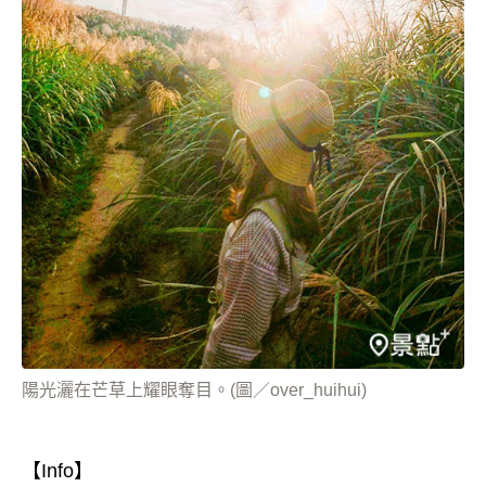
陽光灑在芒草上耀眼奪目。(圖／over_huihui)
【Info】