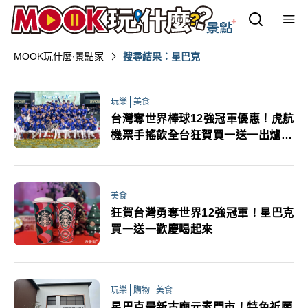
MOOK玩什麼‧景點家
搜尋結果：星巴克
玩樂
美食
台灣奪世界棒球12強冠軍優惠！虎航
機票手搖飲全台狂賀買一送一出爐
（不斷更新）
美食
狂賀台灣勇奪世界12強冠軍！星巴克
買一送一歡慶喝起來
玩樂
購物
美食
星巴克最新古廟元素門市！特色祈願