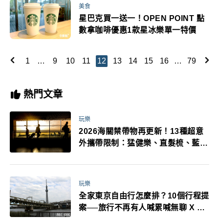
美食
星巴克買一送一！OPEN POINT 點
數拿咖啡優惠1款星冰樂單一特價
1
…
9
10
11
12
13
14
15
16
…
79
熱門文章
玩樂
2026海關禁帶物再更新！13種超意
外攜帶限制：猛健樂、直髮梳、藍牙
耳機、暖暖包都有事！最高還罰百
萬！注意事項一次看！
玩樂
全家東京自由行怎麼排？10個行程提
案──旅行不再有人喊累喊無聊 X 爸