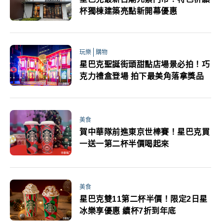
杯獨棟建築亮點新開幕優惠
玩樂
購物
星巴克聖誕街頭甜點店場景必拍！巧
克力禮盒登場 拍下最美角落拿獎品
美食
賀中華隊前進東京世棒賽！星巴克買
一送一第二杯半價喝起來
美食
星巴克雙11第二杯半價！限定2日星
冰樂享優惠 續杯7折到年底