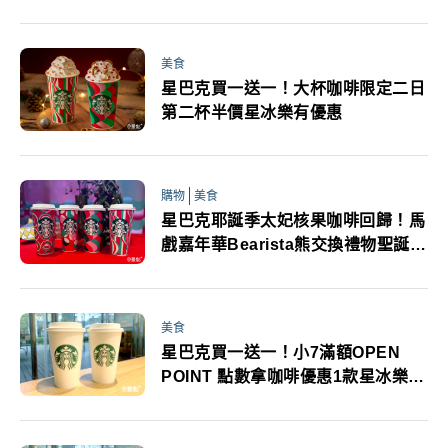
美食
星巴克買一送一！大杯咖啡限定二日
第二杯半價星冰樂有優惠
購物
美食
星巴克耶誕季太妃核果咖啡回歸！馬
戲嘉年華Bearista熊交換禮物聖誕節
商品搶先看
美食
星巴克買一送一！小7滿額OPEN
POINT 點數拿咖啡優惠1款星冰樂單
一特價