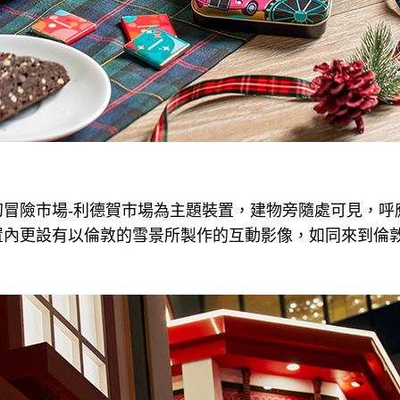
幻冒險市場-利德賀市場為主題裝置，建物旁隨處可見，呼
置內更設有以倫敦的雪景所製作的互動影像，如同來到倫