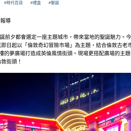
#時代百貨
#禮盒
#聖誕
理報導
」每年耶誕前夕都會選定一座主題城市，帶來當地的聖誕魅力。
克即日起以「倫敦奇幻冒險市場」為主題，結合倫敦古老
2樓的夢廣場打造成英倫風情街頭。現場更搭配廣場的主題
倫敦街頭！