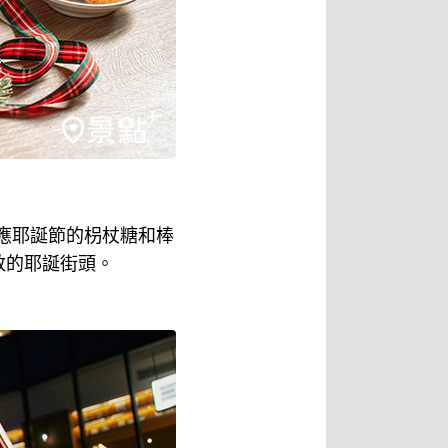
應耶誕節的枴杖糖和棒
敦的耶誕街頭。