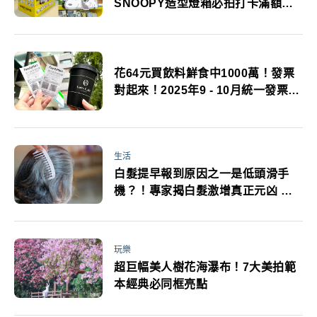
SNOOPY造型燈箱必拍打卡滿額贈
必追
花64元買飲料鮮食中1000萬！發票
對起來！2025年9 - 10月統一發票中
獎號碼
生活
白髮提早報到原因之一是低頭滑手
機？！專家揭白髮激增真正元凶 白
髮3大迷思5大改善守則必看
玩樂
超巨幅美人樹花海瀑布！7大美拍範
本經典必同框亮點