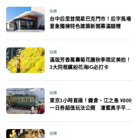
玩樂
台中后里首間星巴克門市！后字馬場
意象獨棟特色建築新開幕滿額贈
玩樂
滿版芳香萬壽菊花牆秋季限定美拍！
3大同框繽紛花海IG必打卡
玩樂
東京1小時直達！鎌倉・江之島 ¥800
一日券超值玩法公開 灌籃高手平交
道、鎌倉大佛、江之島神社、小町通
美食一次走透透
玩樂