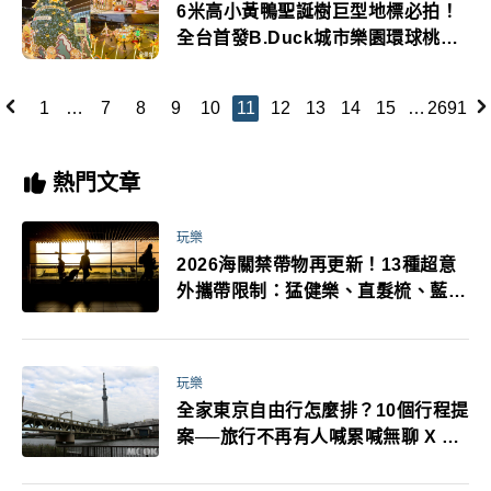
6米高小黃鴨聖誕樹巨型地標必拍！
全台首發B.Duck城市樂園環球桃園
A19開幕
1
…
7
8
9
10
11
12
13
14
15
…
2691
熱門文章
玩樂
2026海關禁帶物再更新！13種超意
外攜帶限制：猛健樂、直髮梳、藍牙
耳機、暖暖包都有事！最高還罰百
萬！注意事項一次看！
玩樂
全家東京自由行怎麼排？10個行程提
案──旅行不再有人喊累喊無聊 X 爸
媽小孩都能找到喜歡的好玩法！