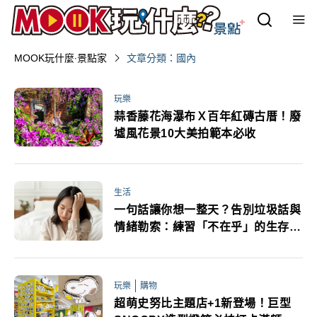
MOOK玩什麼‧景點家
文章分類：國內
玩樂
蒜香藤花海瀑布Ｘ百年紅磚古厝！廢
墟風花景10大美拍範本必收
生活
一句話讓你想一整天？告別垃圾話與
情緒勒索：練習「不在乎」的生存之
道
玩樂
購物
超萌史努比主題店+1新登場！巨型