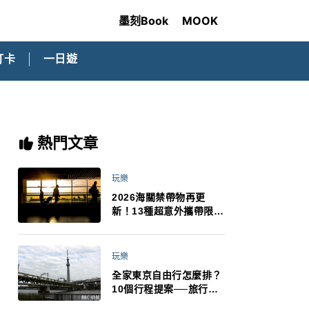
墨刻Book
MOOK
打卡
一日遊
熱門文章
玩樂
2026海關禁帶物再更
新！13種超意外攜帶限
制：猛健樂、直髮梳、藍
牙耳機、暖暖包都有事！
最高還罰百萬！注意事項
玩樂
一次看！
全家東京自由行怎麼排？
10個行程提案──旅行不
再有人喊累喊無聊 X 爸媽