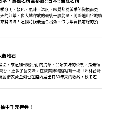
日本，賞楓名所全都露::日本::楓紅名所
四季分明，顏色、氣味、溫度、味覺都隨著季節變換而更
秋天的紅葉，像大地釋放的最後一股能量，將整遍山谷城鎮
，來勢洶洶！這個時候最適合出遊。依今年賞楓前線的預
0月上旬開始東北地方開始進入楓紅期，東京京都等地，
在11月上旬至11月中下旬。青森十和田湖
木觀雅石
產區，來這裡輕啜香醇的清茶、品嚐美味的茶餐，是最愜
滿茶香，更多了藝文味。在茶業博物館裡有一場「坪林台灣
坑藝術家黃金淵也在館內展出其30年來的收藏，秋冬遊坪
種台灣特色茶
會抽中千元禮券！