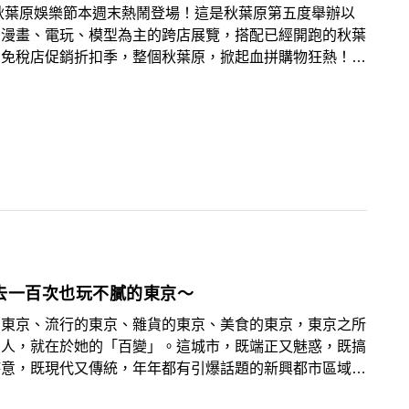
9秋葉原娛樂節本週末熱鬧登場！這是秋葉原第五度舉辦以
、漫畫、電玩、模型為主的跨店展覽，搭配已經開跑的秋葉
日免稅店促銷折扣季，整個秋葉原，掀起血拼購物狂熱！
:秋葉原
去一百次也玩不膩的東京～
的東京、流行的東京、雜貨的東京、美食的東京，東京之所
引人，就在於她的「百變」。這城市，既端正又魅惑，既搞
詩意，既現代又傳統，年年都有引爆話題的新興都市區域開
讓人每一回造訪，都有嶄新感受，無怪乎每年都有為數甚多