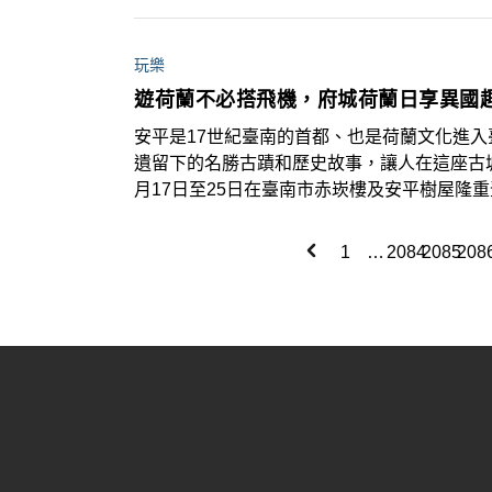
的「日
京鐵
玩樂
遊荷蘭不必搭飛機，府城荷蘭日享異國
安平是17世紀臺南的首都、也是荷蘭文化進入
遺留下的名勝古蹟和歷史故事，讓人在這座古城
月17日至25日在臺南市赤崁樓及安平樹屋隆
原住民之夜及安平樹屋園遊會等，在吃、喝、
式荷蘭傳統美食
1
…
2084
2085
208