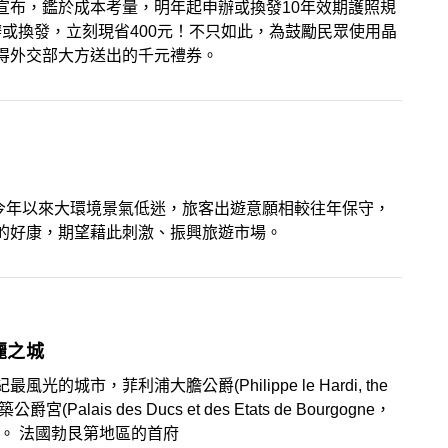
宣布，鑑於成本考量，明年起申辦或換發10年效期護照規
辦或換發，立刻現省400元！不只如此，為鼓勵民眾使用晶
得外交部大方送出的千元禮券。
面對今年以來大環境景氣低迷，旅客出遊意願相較往年保守，
的好康，期望藉此刺激、振興旅遊市場。
麗之城
市，菲利浦大膽公爵(Philippe le Hardi, the
ais des Ducs et des Etats de Bourgogne，
。 法國勃艮第地區的首府