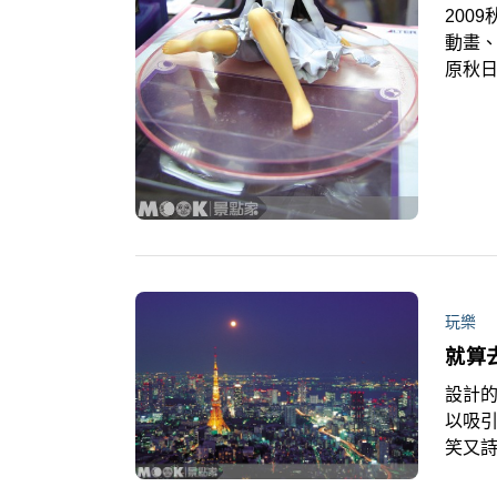
200
動畫
原秋
東京:
玩樂
就算
設計
以吸
笑又
發，