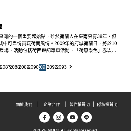
本控」，一而再、再而三、定期飛往東京朝拜。東京::東
塔
趣
臺灣的一個重要起始點，雖然荷蘭人在臺南只有38年，但
中可盡情賞玩荷蘭風情。2009年的府城荷蘭日，將於10
重登場，活動包括荷西遊記單車活動、「荷原樂色」赤崁樓
玩、樂中，享受府城及荷蘭文化風情。 活動現場可品嚐各
6
2087
2088
2089
2090
2091
2092
2093
關於我們
企業合作
著作權聲明
隱私權聲明
© 2026 MOOK All Rights Reserved.