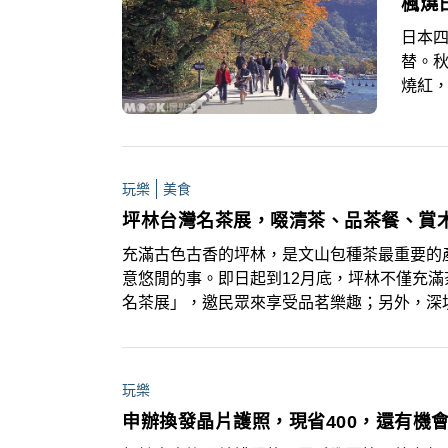
楓燒
日本
替。
燒紅
報，1
則約莫
玩樂
美食
坪林台灣名茶展，啜清茶、品茶餐、賞
充滿古色古香的坪林，是文山包種茶最重要的
意悠閒的事。即日起到12月底，坪林不僅充
名茶展」，邀民眾來享受品茗樂趣；另外，深
林不僅可品茗，還能賞木觀雅石。現場展出各
玩樂
申辦換發晶片護照，現省400，還有機