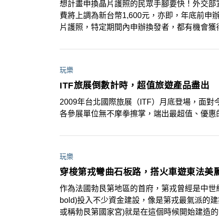
想計畫申換晶片護照的民眾手腳要快！外交部
費將上調為新台幣1,600元，亦即，年底前申
片護照，特定期間內申辦換發者，都有機會獲
玩樂
ITF旅展倒數計時，超值旅遊產品盡出
2009年台北國際旅展（ITF）月底登場，
各參展單位無不摩拳擦掌，端出最超值、優惠
玩樂
穿梭第戎彎曲石板路，搭火車遊東法美
作為法國勃艮第地區的首府，第戎曾經是中世紀最風光的城
bold)投入不少資金建設，像是第戎最氣派的建築公爵宮(Pal
或稱勃艮第國家宮)就是在這個時候開始建造的