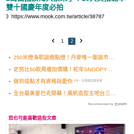
雙十國慶年度必拍
》
https://www.mook.com.tw/article/38787
1
2
250米燈海耶誕樹點燈！丹麥唯一聖誕市集
快閃店登台
史努比50款周邊加價購！蛇年SNOOPY彎
彎蛇75週年雕像3大優惠搶先看
做到這點才有資格說愛你
PR・台灣癌症基金會
全台最美星巴克開幕！風帆造型主吧台三面
藝術牆必看
Recommended by
您也可能喜歡這些文章