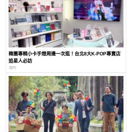
韓團專輯小卡手燈周邊一次逛！台北8大K-POP專賣店
追星人必訪
國內