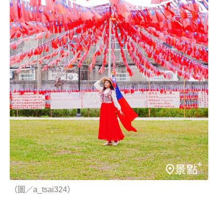
（圖／a_tsai324）