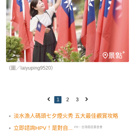
（圖／laiyuping9520）
1
2
3
淡水漁人碼頭七夕煙火秀 五大最佳觀賞攻略
立即諮詢HPV！是對自...
PR・台灣癌症基金會