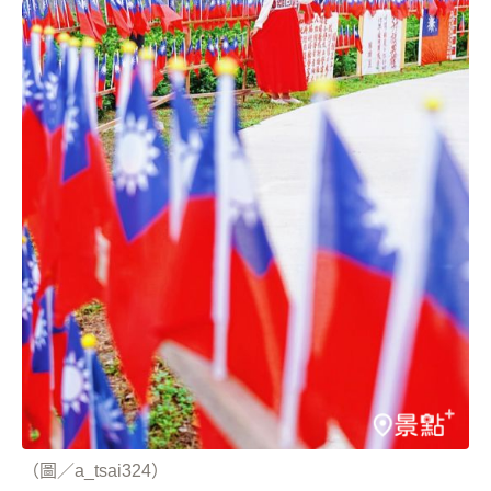
（圖／a_tsai324）