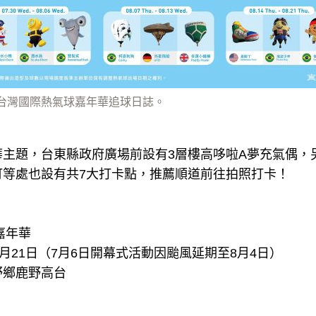
25台灣國際熱氣球嘉年華追球日誌。
華主題，台東縣政府廣場前設有3層樓高哆啦A夢充氣偶，
町等處也設有共7大打卡點，推薦順道前往拍照打卡！
嘉年華
月21日（7月6日開幕式活動因颱風延期至8月4日）
野鄉鹿野高台