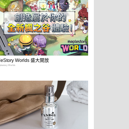
leStory Worlds 盛大開放
estory Worlds