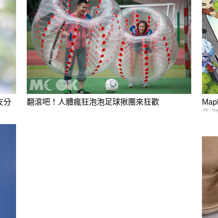
友分
翻滾吧！人體瘋狂泡泡足球揪團來狂歡
Map
PR・Mapl