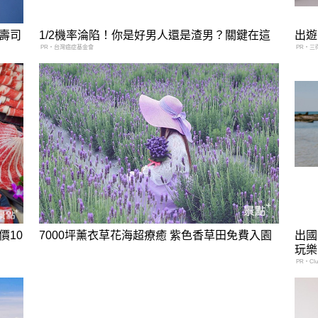
壽司
1/2機率淪陷！你是好男人還是渣男？關鍵在這
出遊
PR・台灣癌症基金會
PR・三
價10
7000坪薰衣草花海超療癒 紫色香草田免費入園
出國
玩樂
PR・Club