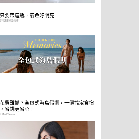
只要帶這瓶，氣色好明亮
得利健康網路商店
花費難抓？全包式海島假期，一價搞定食宿
，省錢更省心！
 Med Taiwan