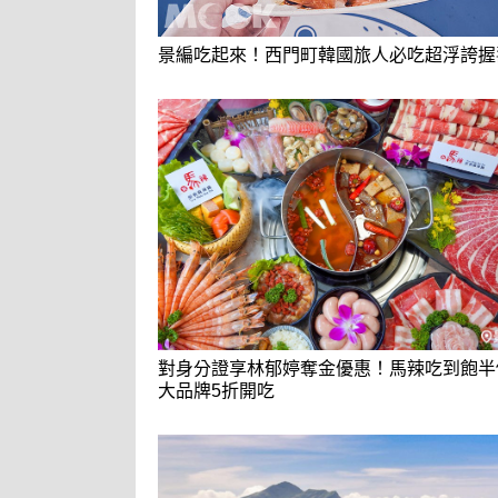
景編吃起來！西門町韓國旅人必吃超浮誇握
對身分證享林郁婷奪金優惠！馬辣吃到飽半
大品牌5折開吃