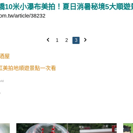
橋10米小瀑布美拍！夏日消暑秘境5大順遊
om.tw/article/38232
1
2
3
酒屋
粉紅美拍地順遊景點一次看
rld
s