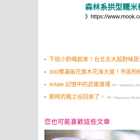
森林系拱型糯米
》
https://www.mook.c
下班小酌喝起來！台北五大超對味居
300棵滿版花旗木花海大道！市區
Artale 記憶中的武陵道場
PR・Maplestory Wo
那時的楓之谷回來了。
PR・Maplestory World
您也可能喜歡這些文章