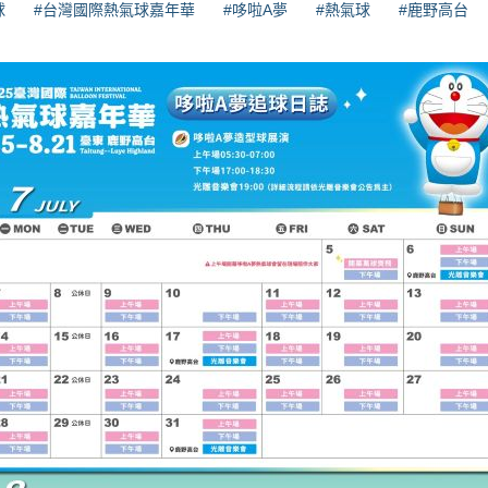
球
#台灣國際熱氣球嘉年華
#哆啦A夢
#熱氣球
#鹿野高台