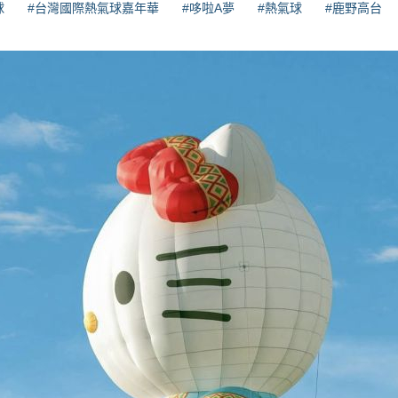
球
#台灣國際熱氣球嘉年華
#哆啦A夢
#熱氣球
#鹿野高台