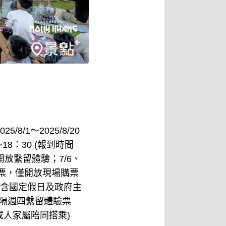
5/8/1～2025/8/20
18：30 (報到時間
開放繫留體驗；7/6、
路購票，僅開放現場購票
包含國定假日及政府主
至隔週四繫留體驗票
成人家屬陪同搭乘)