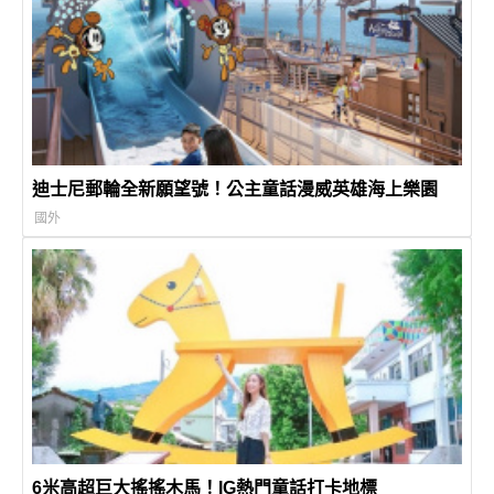
迪士尼郵輪全新願望號！公主童話漫威英雄海上樂園
國外
6米高超巨大搖搖木馬！IG熱門童話打卡地標