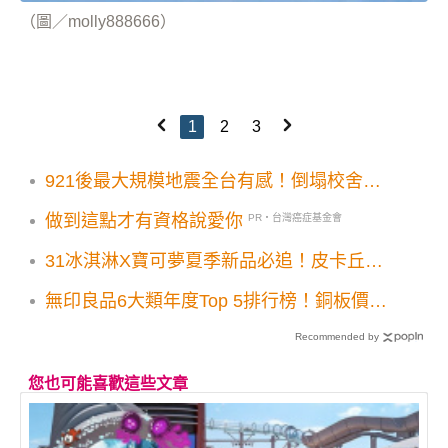
（圖／molly888666）
1
2
3
921後最大規模地震全台有感！倒塌校舍活
教材7大展館建築遺址
做到這點才有資格說愛你
PR・台灣癌症基金會
31冰淇淋X寶可夢夏季新品必追！皮卡丘聖
代湯匙保冷袋免費送
無印良品6大類年度Top 5排行榜！銅板價入
手MUJI人氣夯品
Recommended by
您也可能喜歡這些文章