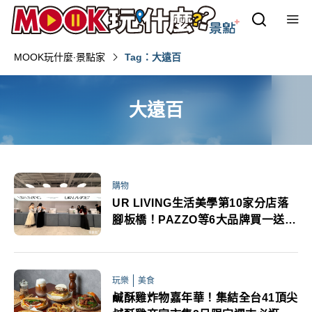
MOOK玩什麼‧景點家
Tag：大遠百
大遠百
購物
UR LIVING生活美學第10家分店落
腳板橋！PAZZO等6大品牌買一送一
全店風格打卡
玩樂
美食
鹹酥雞炸物嘉年華！集結全台41頂尖