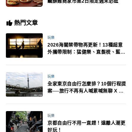
鹹酥雞商家市集2日限定週末必逛
熱門文章
玩樂
2026海關禁帶物再更新！13種超意
外攜帶限制：猛健樂、直髮梳、藍牙
耳機、暖暖包都有事！最高還罰百
萬！注意事項一次看！
玩樂
全家東京自由行怎麼排？10個行程提
案──旅行不再有人喊累喊無聊 X 爸
媽小孩都能找到喜歡的好玩法！
玩樂
京都自由行不用一直趕！遠離人潮更
好玩！