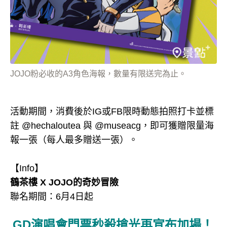
JOJO粉必收的A3角色海報，數量有限送完為止。
活動期間，消費後於IG或FB限時動態拍照打卡並標
註 @hechaloutea 與 @museacg，即可獲贈限量海
報一張（每人最多贈送一張）。
【Info】
鶴茶樓 X JOJO的奇妙冒險
聯名期間：6月4日起
GD演唱會門票秒殺搶光再宣布加場！