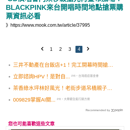
BLACKPINK來台開唱時間地點搶票購
票資訊必看
》
https://www.mook.com.tw/article/37995
1
2
3
4
三井不動產在台飯店+1！完工開幕時間搶先
看
立即諮詢HPV！是對自...
PR・台灣癌症基金會
茶香綠水坪林好風光！老街步道吊橋親子小
旅行
009829掌握AI關...
PR・大華銀全能行銷方案
Recommended by
您也可能喜歡這些文章