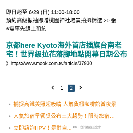
即日起至 6/29 (日) 11:00-18:00
預約高級振袖即贈桃園神社場景拍攝精選 20 張
※需事先線上預約
京都here Kyoto海外首店插旗台南老
宅！世界級拉花落腳地點開幕日期公布
》
https://www.mook.com.tw/article/37930
1
2
捕捉高鐵美照超吸睛 人氣貨櫃咖啡館賞夜景
人氣旅宿早餐獎公布三大趨勢！限時旅宿優
惠39折起享旅客最愛鮮甜海味
立即諮詢HPV！是對自...
PR・台灣癌症基金會