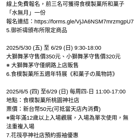
線上免費報名，前三名可獲得食樸製菓所和菓子
「水無月」一份
報名連結：https://forms.gle/VjJA6NSM7mrzmgpU7
5.御祈禱頒布所限定商品
2025/5/30 (五) 至 6/29 (日) 9:30-18:00
大獅舞茅守售價350元、小獅舞茅守售價320元
※ 大獅舞茅守僅網路上店販售
6.食樸製菓所五週年特展《和菓子の風物詩》
2025/6/5 (四) 至6/29 (日) 每周四-日 11:00-17:00
地點：食樸製菓所桃園神社店
票價：新台幣50元(可抵當天店內消費)
※需年滿12歲以上入場觀展，入場為單次使用，無
法重複入場
7.花筏亭神社店預約振袖優惠