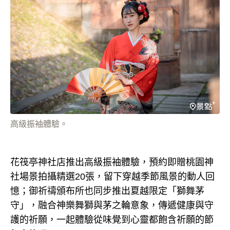
高級振袖體驗。
花筏亭神社店推出高級振袖體驗，預約即贈桃園神
社場景拍攝精選20張，留下穿越季節風景的動人回
憶；御祈禱頒布所也同步推出夏越限定「獅舞茅
守」，融合神樂舞獅與茅之輪意象，傳遞健康與守
護的祈願，一起體驗從味覺到心靈都飽含祈願的節