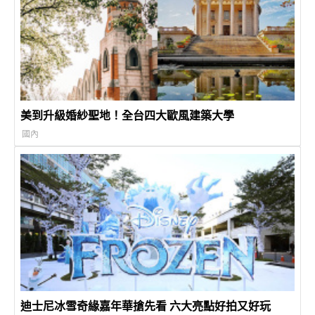
美到升級婚紗聖地！全台四大歐風建築大學
國內
迪士尼冰雪奇緣嘉年華搶先看 六大亮點好拍又好玩