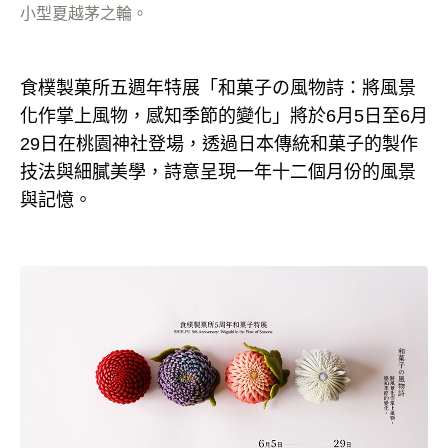
小型夏越茅之輪。
食樸製菓所五週年特展「和菓子の風物詩：將風景
化作掌上風物，感知季節的變化」將於6月5日至6月
29日在桃園神社登場，透過日本傳統和菓子的製作
技法與細膩美學，詩意呈現一年十二個月份的風景
與記憶。