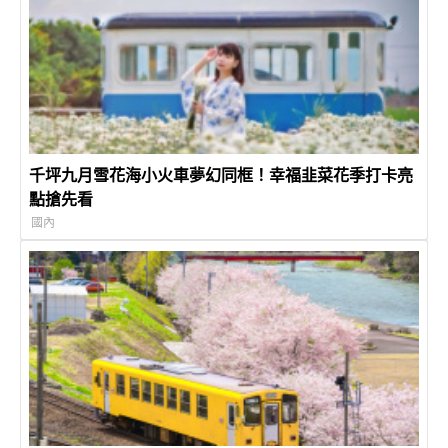
千坪九月雪花海小火車夢幻同框！幸福韭菜花季打卡亮
點搶先看
國內