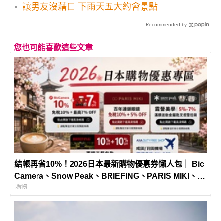
讓男友沒藉口 下雨天五大約會景點
Recommended by
您也可能喜歡這些文章
結帳再省10%！2026日本最新購物優惠券懶人包｜ Bic
Camera、Snow Peak、BRIEFING、PARIS MIKI、
ANA免稅店！不用到處找、不怕遺漏，一次完整收錄！
購物