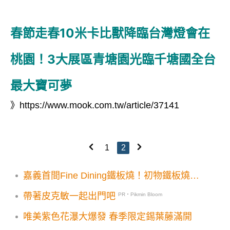
春節走春10米卡比獸降臨台灣燈會在
桃園！3大展區青塘園光臨千塘國全台
最大寶可夢
》
https://www.mook.com.tw/article/37141
1
2
嘉義首間Fine Dining鐵板燒！初物鐵板燒鍋
物2025春季菜單登場
帶著皮克敏一起出門吧
PR・Pikmin Bloom
唯美紫色花瀑大爆發 春季限定錫葉藤滿開