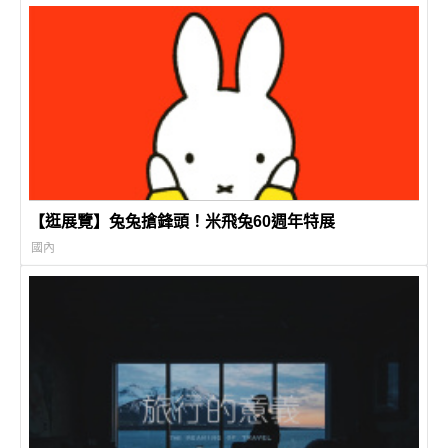
【逛展覽】兔兔搶鋒頭！米飛兔60週年特展
國內