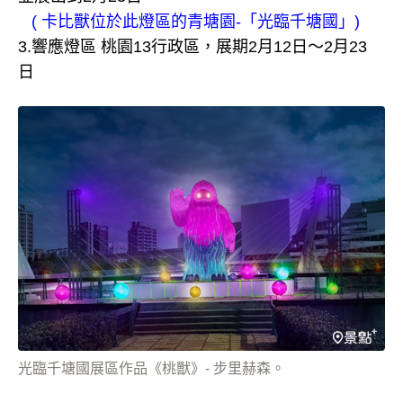
( 卡比獸位於此燈區的青塘園-「光臨千塘國」)
3.響應燈區 桃園13行政區，展期2月12日～2月23
日
光臨千塘國展區作品《桃獸》- 步里赫森。