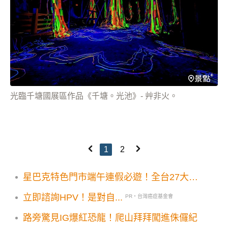
光臨千塘國展區作品《千塘。光池》- 艸非火。
1
2
星巴克特色門市端午連假必遊！全台27大特
色咖啡館一次看
立即諮詢HPV！是對自...
PR・台灣癌症基金會
路旁驚見IG爆紅恐龍！爬山拜拜闖進侏儸紀