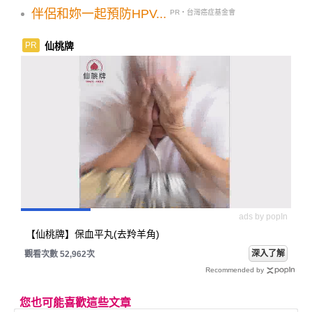
伴侶和妳一起預防HPV...
PR・台灣癌症基金會
仙桃牌
PR
ads by popIn
【仙桃牌】保血平丸(去羚羊角)
深入了解
觀看次數 52,962次
Recommended by
您也可能喜歡這些文章