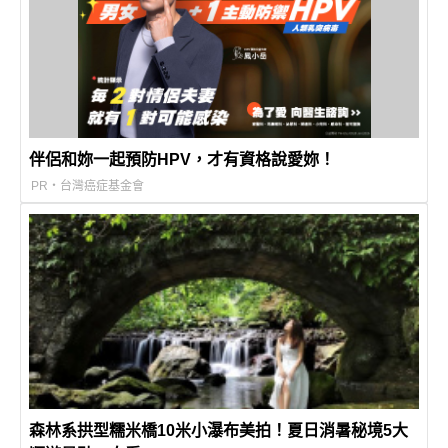
伴侶和妳一起預防HPV，才有資格說愛妳！
PR・台灣癌症基金會
森林系拱型糯米橋10米小瀑布美拍！夏日消暑秘境5大