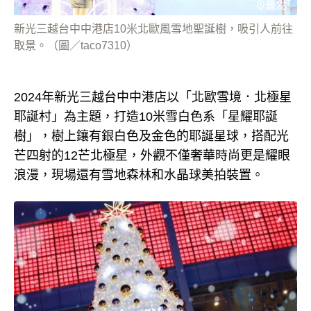
新光三越台中中港店10米北歐風雪地聖誕樹，吸引人前往
取景。（圖／taco7310）
2024年新光三越台中中港店以「北歐雪境．北極星
耶誕村」為主題，打造10米雪白色系「星耀耶誕
樹」，樹上鑲有銀白色及金色的耶誕星球，搭配光
芒四射的12芒北極星，外觀不僅奢華時尚更是耀眼
浪漫，現場還有雪地森林和水晶球美拍裝置。