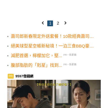
1
2
壽司郎新春限定外送套餐！10款經典壽司大
滿貫在家吃
絕美球型星空帳新秘境！一泊三食BBQ豪華
露營度假
減肥首選，檸檬加它，堅...
PR・新素簡
腹部脂肪的「剋星」找到...
PR・新素簡
9597借錢網
PR