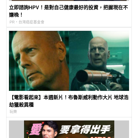
立即諮詢HPV！是對自己健康最好的投資，把握現在不
嫌晚！
PR・台灣癌症基金會
【電影看起來】本週新片！布魯斯威利動作大片 地球浩
劫獵殺異種
玩樂