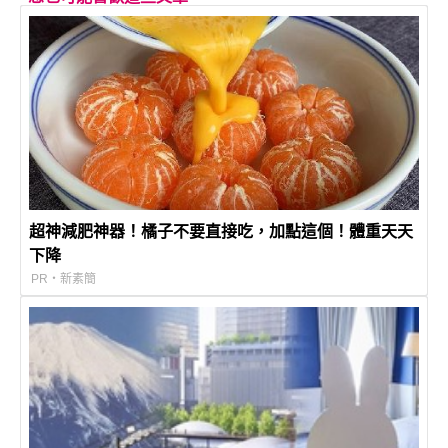
超神減肥神器！橘子不要直接吃，加點這個！體重天天
下降
PR・新素簡