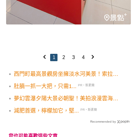
1
2
3
4
西門町最高景觀房坐擁淡水河美景！索拉利
亞西鐵飯店日系旅館開幕亮點
肚腩一抓一大把，只需1...
PR・新素簡
夢幻雲瀑夕陽大景必朝聖！美拍浪漫雲海山
巒風光
減肥首選，檸檬加它，堅...
PR・新素簡
Recommended by
您也可能喜歡這些文章