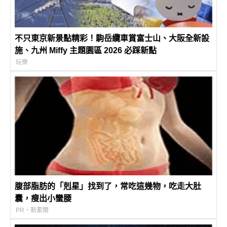
不只東京新景點精彩！駒岳纜車賞富士山、大阪全新設
施、九州 Miffy 主題園區 2026 必踩新點
玩樂
腹部脂肪的「剋星」找到了，常吃這幾物，吃走大肚
囊，瘦出小蠻腰
PR・新素簡