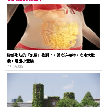
腹部脂肪的「剋星」找到了，常吃這幾物，吃走大肚
囊，瘦出小蠻腰
PR・新素簡