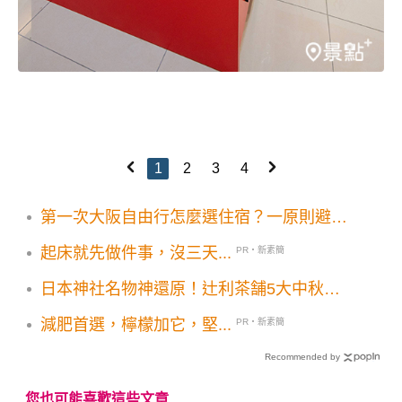
1
2
3
4
第一次大阪自由行怎麼選住宿？一原則避開
踩雷區，機場直達成關鍵 住宿稅調漲必知
起床就先做件事，沒三天...
PR・新素簡
日本神社名物神還原！辻利茶舗5大中秋禮
盒質感爆棚 訂購優惠情報一次看
減肥首選，檸檬加它，堅...
PR・新素簡
Recommended by
您也可能喜歡這些文章