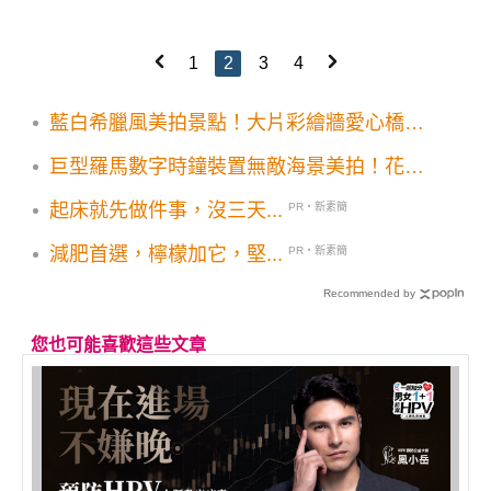
1
2
3
4
藍白希臘風美拍景點！大片彩繪牆愛心橋秒
飛異國度假
巨型羅馬數字時鐘裝置無敵海景美拍！花蓮
最美秘境景觀玻璃屋
起床就先做件事，沒三天...
PR・新素簡
減肥首選，檸檬加它，堅...
PR・新素簡
Recommended by
您也可能喜歡這些文章