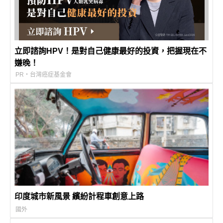
立即諮詢HPV！是對自己健康最好的投資，把握現在不
嫌晚！
PR・台灣癌症基金會
印度城市新風景 繽紛計程車創意上路
國外