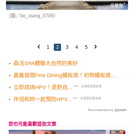
（圖／bo_xiang_0709）
1
2
3
4
5
森活SPA體驗大自然的美好
嘉義首間Fine Dining鐵板燒！初物鐵板燒鍋
物2025春季菜單登場
立即諮詢HPV！是對自...
PR・台灣癌症基金會
伴侶和妳一起預防HPV...
PR・台灣癌症基金會
Recommended by
您也可能喜歡這些文章