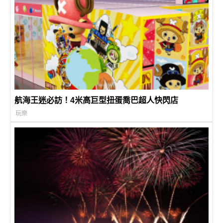
航海王迷必訪！4米高巨型扭蛋喬巴超人快閃店
玩樂