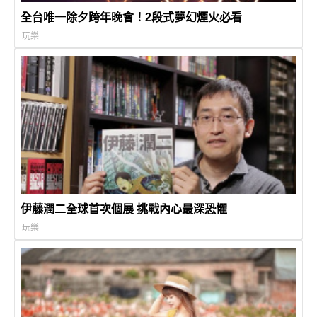
全台唯一除夕跨年晚會！2段式夢幻煙火必看
玩樂
伊藤潤二全球首次個展 挑戰內心最深恐懼
玩樂