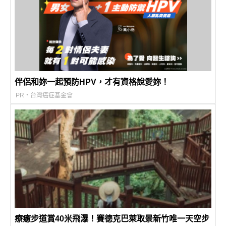
伴侶和妳一起預防HPV，才有資格說愛妳！
PR・台灣癌症基金會
療癒步道賞40米飛瀑！賽德克巴萊取景新竹唯一天空步