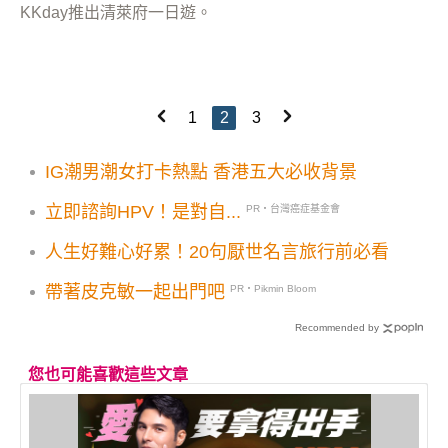
KKday推出清萊府一日遊。
1
2
3
IG潮男潮女打卡熱點 香港五大必收背景
立即諮詢HPV！是對自...
PR・台灣癌症基金會
人生好難心好累！20句厭世名言旅行前必看
帶著皮克敏一起出門吧
PR・Pikmin Bloom
Recommended by
您也可能喜歡這些文章