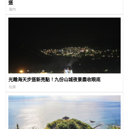
道
國內
光雕海天步道新亮點！九份山城夜景盡收眼底
玩樂