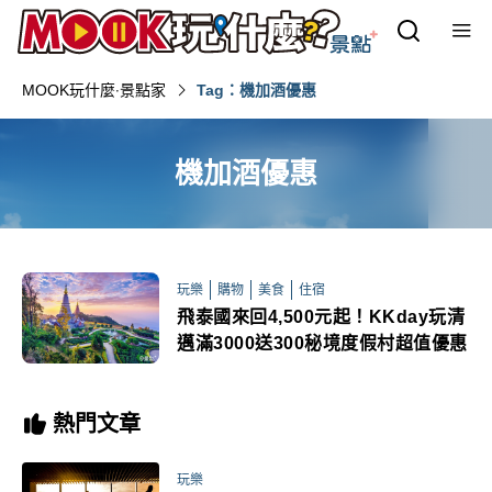
MOOK玩什麼‧景點家
Tag：機加酒優惠
機加酒優惠
玩樂
購物
美食
住宿
飛泰國來回4,500元起！KKday玩清
邁滿3000送300秘境度假村超值優惠
熱門文章
玩樂