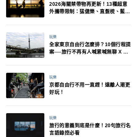
2026海關禁帶物再更新！13種超意
外攜帶限制：猛健樂、直髮梳、藍牙
耳機、暖暖包都有事！最高還罰百
萬！注意事項一次看！
玩樂
全家東京自由行怎麼排？10個行程提
案──旅行不再有人喊累喊無聊 X 爸
媽小孩都能找到喜歡的好玩法！
玩樂
京都自由行不用一直趕！遠離人潮更
好玩！
玩樂
旅行的意義到底是什麼！20句旅行名
言語錄控必看