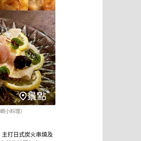
夕嶼小料理）
，主打日式炭火串燒及