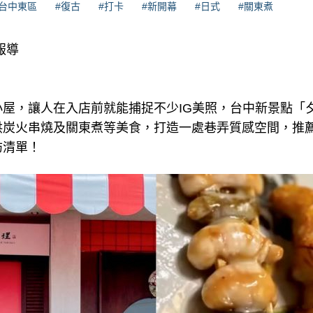
#台中東區
#復古
#打卡
#新開幕
#日式
#關東煮
報導
小屋，讓人在入店前就能捕捉不少IG美照，台中新景點「
供炭火串燒及關東煮等美食，打造一處巷弄質感空間，推
訪清單！