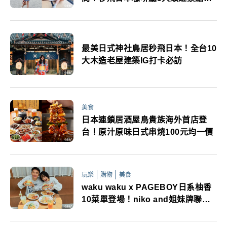
次收
最美日式神社鳥居秒飛日本！全台10
大木造老屋建築IG打卡必訪
美食
日本連鎖居酒屋鳥貴族海外首店登
台！原汁原味日式串燒100元均一價
玩樂
購物
美食
waku waku x PAGEBOY日系柚香
10菜單登場！niko and姐妹牌聯名
日本潮流同步