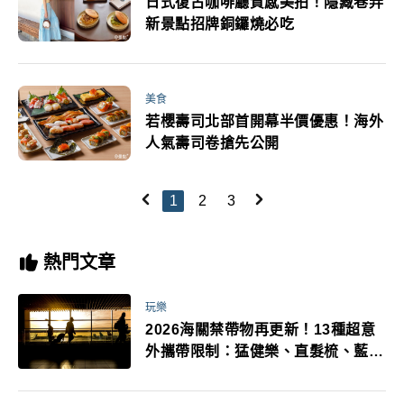
日式復古咖啡廳質感美拍！隱藏巷弄
新景點招牌銅鑼燒必吃
美食
若櫻壽司北部首開幕半價優惠！海外
人氣壽司卷搶先公開
1
2
3
熱門文章
玩樂
2026海關禁帶物再更新！13種超意
外攜帶限制：猛健樂、直髮梳、藍牙
耳機、暖暖包都有事！最高還罰百
萬！注意事項一次看！