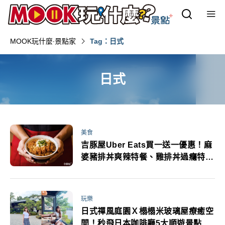
MOOK玩什麼‧景點家
Tag：日式
日式
美食
吉豚屋Uber Eats買一送一優惠！麻
婆豬排丼爽辣特餐、雞排丼過癮特餐
吃起來
玩樂
日式禪風庭園Ｘ榻榻米玻璃屋療癒空
間！秒飛日本咖啡廳5大順遊景點一