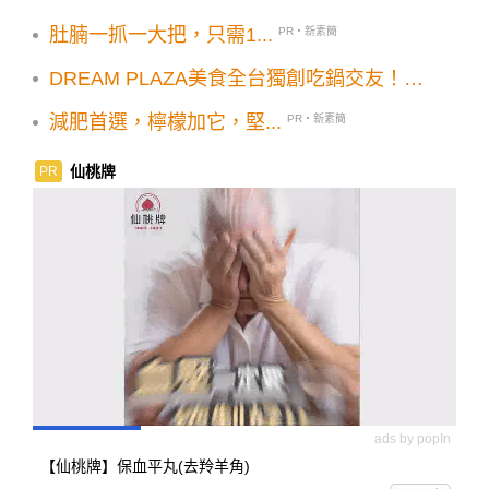
穹鐵道限量周邊贈送辦法公布
肚腩一抓一大把，只需1...
PR・新素簡
DREAM PLAZA美食全台獨創吃鍋交友！椒
朋友辛潮麻辣鍋開幕亮點優惠必追
減肥首選，檸檬加它，堅...
PR・新素簡
仙桃牌
PR
ads by popIn
【仙桃牌】保血平丸(去羚羊角)