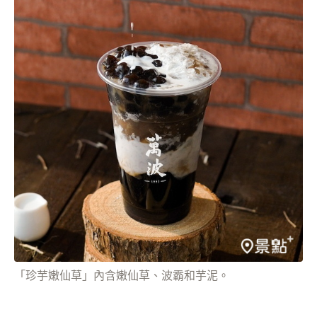
「珍芋嫩仙草」內含嫩仙草、波霸和芋泥。