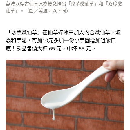
萬波以復古仙草冰為概念推出「珍芋嫩仙草」和「双珍嫩
仙草」。（圖／萬波，以下同）
「珍芋嫩仙草」在仙草碎冰中加入內含嫩仙草、波
霸和芋泥，可加10元多加一份小芋園增加咀嚼口
感！飲品售價大杯 65 元、中杯 55 元。