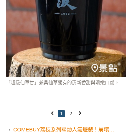
「超級仙草甘」兼具仙草獨有的清新香甜與滑嫩口感。
1
2
COMEBUY荔枝系列聯動人氣遊戲！崩壞星