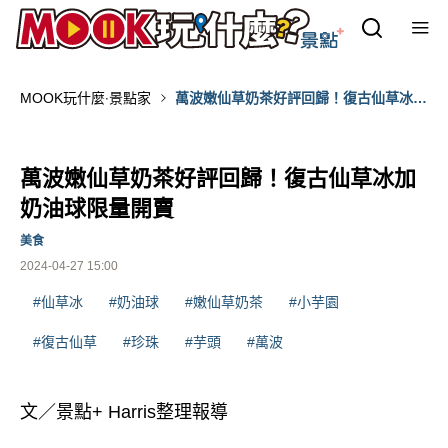
MOOK玩什麼‧景點家
萬波嫩仙草奶茶好評回歸！復古仙草冰加
奶油球限量開賣
萬波嫩仙草奶茶好評回歸！復古仙草冰加
奶油球限量開賣
美食
2024-04-27 15:00
#仙草冰
#奶油球
#嫩仙草奶茶
#小芋園
#復古仙草
#珍珠
#芋頭
#萬波
文／景點+ Harris整理報導