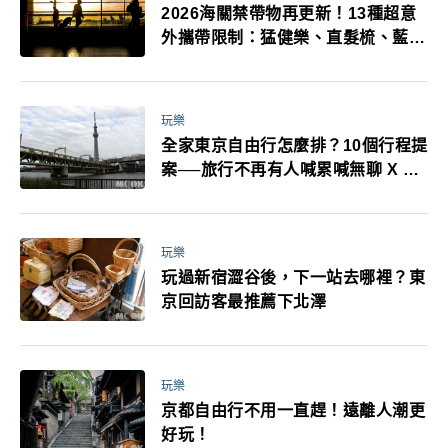
2026海關禁帶物再更新！13種超意
外攜帶限制：猛健樂、直髮梳、藍牙
耳機、暖暖包都有事！最高還罰百
萬！注意事項一次看！
玩樂
全家東京自由行怎麼排？10個行程提
案──旅行不再有人喊累喊無聊 X 爸
媽小孩都能找到喜歡的好玩法！
玩樂
玩過新宿澀谷後，下一站去哪裡？東
京回訪客最推薦下北澤
玩樂
京都自由行不用一直趕！遠離人潮更
好玩！