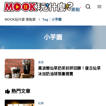
MOOK玩什麼‧景點家
Tag：小芋園
小芋園
美食
萬波嫩仙草奶茶好評回歸！復古仙草
冰加奶油球限量開賣
熱門文章
玩樂