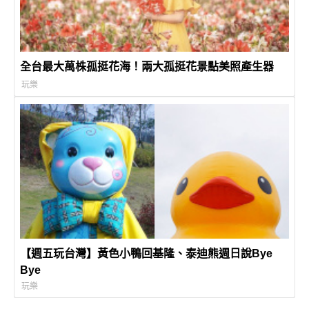
全台最大萬株孤挺花海！兩大孤挺花景點美照產生器
玩樂
【週五玩台灣】黃色小鴨回基隆、泰迪熊週日說Bye
Bye
玩樂