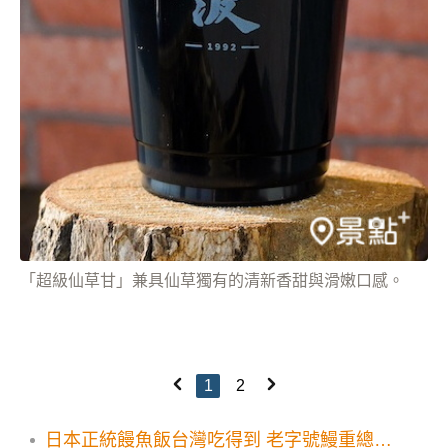
「超級仙草甘」兼具仙草獨有的清新香甜與滑嫩口感。
1
2
日本正統饅魚飯台灣吃得到 老字號鰻重總本