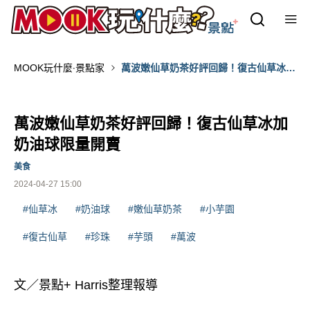
MOOK玩什麼‧景點家
萬波嫩仙草奶茶好評回歸！復古仙草冰加
奶油球限量開賣
萬波嫩仙草奶茶好評回歸！復古仙草冰加
奶油球限量開賣
美食
2024-04-27 15:00
#仙草冰
#奶油球
#嫩仙草奶茶
#小芋園
#復古仙草
#珍珠
#芋頭
#萬波
文／景點+ Harris整理報導