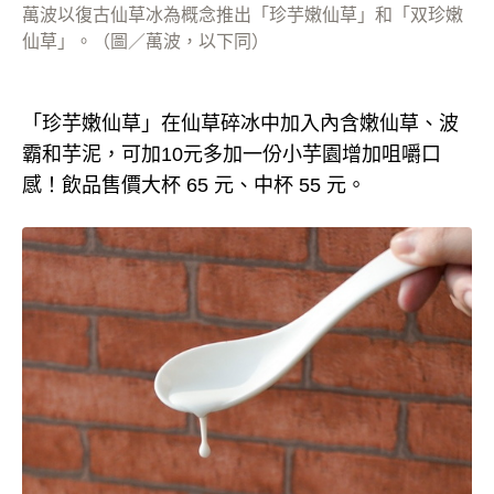
萬波以復古仙草冰為概念推出「珍芋嫩仙草」和「双珍嫩
仙草」。（圖／萬波，以下同）
「珍芋嫩仙草」在仙草碎冰中加入內含嫩仙草、波
霸和芋泥，可加10元多加一份小芋園增加咀嚼口
感！飲品售價大杯 65 元、中杯 55 元。