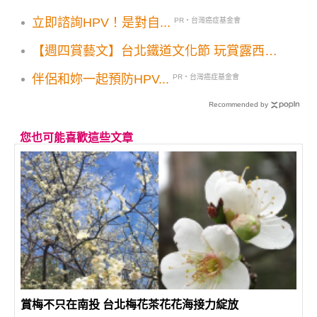
家開幕
立即諮詢HPV！是對自...
PR・台灣癌症基金會
【週四賞藝文】台北鐵道文化節 玩賞露西台
北機廠
伴侶和妳一起預防HPV...
PR・台灣癌症基金會
Recommended by
您也可能喜歡這些文章
賞梅不只在南投 台北梅花茶花花海接力綻放