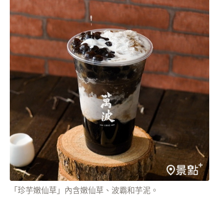
「珍芋嫩仙草」內含嫩仙草、波霸和芋泥。