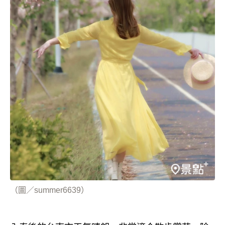
（圖／summer6639）