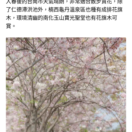
入春後的台南市天氣晴朗，非常適合散步賞花，除
了仁德滯洪池外，楠西龜丹溫泉區也種有成排花旗
木，環境清幽的南化玉山寶光聖堂也有花旗木可
賞。