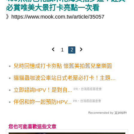
必賞唯美大景打卡亮點一次看
》
https://www.mook.com.tw/article/35057
1
2
兒時回憶成打卡夯點 懷舊美拍舊兒童樂園
貓貓蟲咖波公車站日式老屋必打卡！主題咖
啡館3大順遊景點一次收
立即諮詢HPV！是對自...
PR・台灣癌症基金會
伴侶和妳一起預防HPV...
PR・台灣癌症基金會
Recommended by
您也可能喜歡這些文章