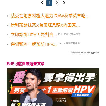
1
2
感受在地食材極大魅力 RAW秋季菜單吃到
豐盛美好
辻利茶舗抹茶X台東紅烏龍X內田家
UCHIDAYA！三方聯名冰心大福禮盒上市 抹
立即諮詢HPV！是對自...
PR・台灣癌症基金會
茶控驚艷
伴侶和妳一起預防HPV...
PR・台灣癌症基金會
Recommended by
您也可能喜歡這些文章