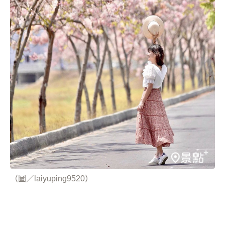
（圖／laiyuping9520）