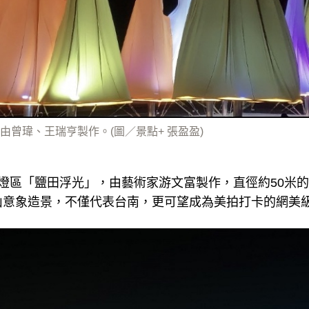
由曾瑋、王瑞亨製作。(圖／景點+ 張盈盈)
燈區「鹽田浮光」，由藝術家游文富製作，直徑約50米
山意象造景，不僅代表台南，更可望成為美拍打卡的網美