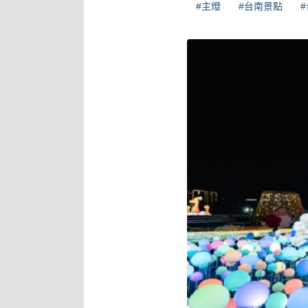
#主燈
#台南景點