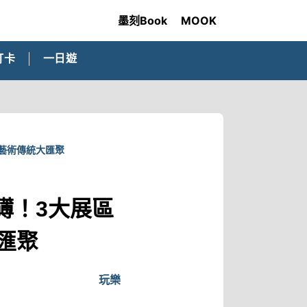
墨刻Book
MOOK
打卡
一日遊
技藝術傳統大匯聚
礡！3大展區
匯聚
玩樂