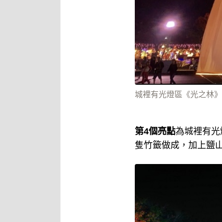
城裡有光燈區《光之林》
第4個亮點
為城裡有光
隻竹籤做成，加上鹽