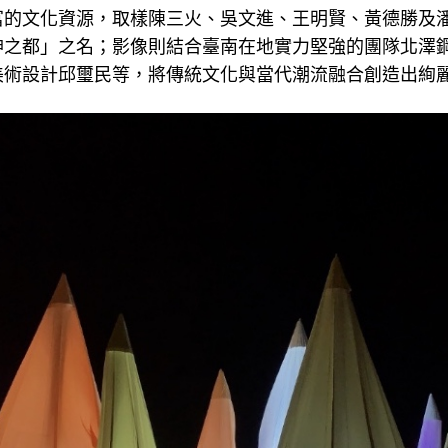
富的文化資源，取樣陳三火、吳文進、王明賢、黃德勝及
神之都」之名；影像則結合臺南在地實力堅強的團隊北澤
美術設計邱璽民等，將傳統文化與當代潮流融合創造出絢