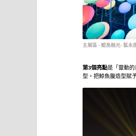
主展區 - 鯤島融光- 藍
第3個亮點
是「靈動的
型。把鯨魚腹造型賦