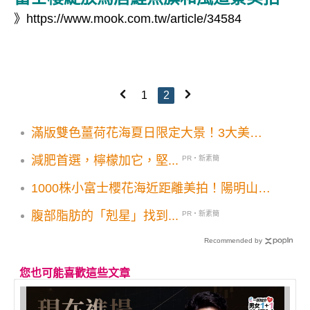
》
https://www.mook.com.tw/article/34584
1
2
滿版雙色薑荷花海夏日限定大景！3大美拍
亮點5大順遊景點一次看
減肥首選，檸檬加它，堅...
PR・新素簡
1000株小富士櫻花海近距離美拍！陽明山賞
櫻秘境和風燈籠隧道必打卡
腹部脂肪的「剋星」找到...
PR・新素簡
Recommended by
您也可能喜歡這些文章