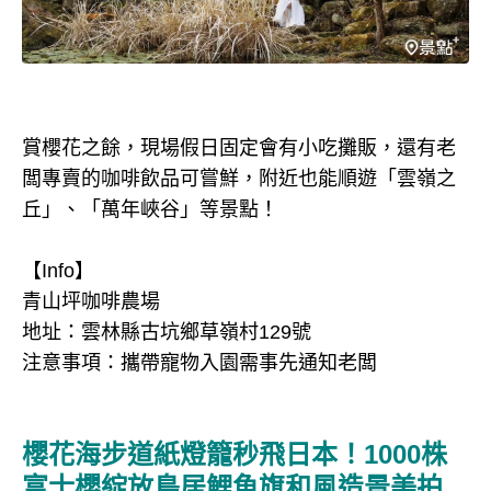
賞櫻花之餘，現場假日固定會有小吃攤販，還有老
闆專賣的咖啡飲品可嘗鮮，附近也能順遊「雲嶺之
丘」、「萬年峽谷」等景點！
【Info】
青山坪咖啡農場
地址：雲林縣古坑鄉草嶺村129號
注意事項：攜帶寵物入園需事先通知老闆
櫻花海步道紙燈籠秒飛日本！1000株
富士櫻綻放鳥居鯉魚旗和風造景美拍