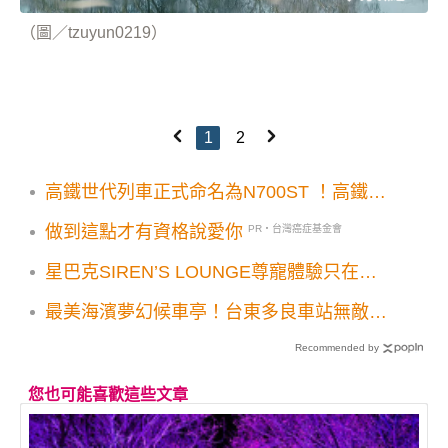
（圖／tzuyun0219）
1
2
高鐵世代列車正式命名為N700ST ！高鐵2.0
寧靜車廂推動上路日期公布
做到這點才有資格說愛你
PR・台灣癌症基金會
星巴克SIREN’S LOUNGE尊寵體驗只在台
灣！江振誠監製套餐全預約制101窗景餐廳
最美海濱夢幻候車亭！台東多良車站無敵漸
層海景美拍
Recommended by
您也可能喜歡這些文章