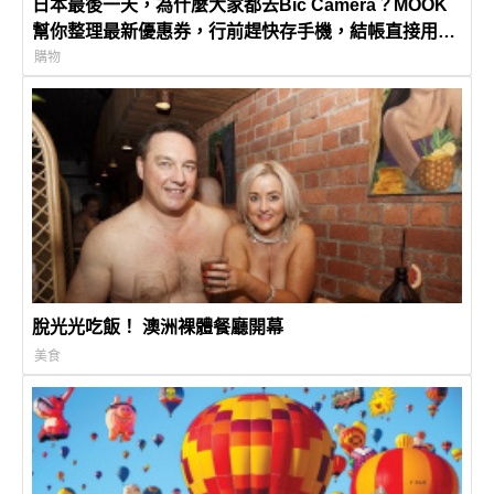
日本最後一天，為什麼大家都去Bic Camera？MOOK
幫你整理最新優惠券，行前趕快存手機，結帳直接用，
最高省10%
購物
脫光光吃飯！ 澳洲裸體餐廳開幕
美食